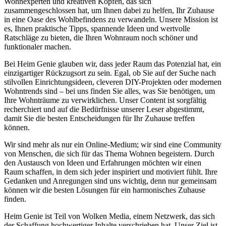
Wohnexperten und kreativen Köpfen, das sich
zusammengeschlossen hat, um Ihnen dabei zu helfen, Ihr Zuhause
in eine Oase des Wohlbefindens zu verwandeln. Unsere Mission ist
es, Ihnen praktische Tipps, spannende Ideen und wertvolle
Ratschläge zu bieten, die Ihren Wohnraum noch schöner und
funktionaler machen.
Bei Heim Genie glauben wir, dass jeder Raum das Potenzial hat, ein
einzigartiger Rückzugsort zu sein. Egal, ob Sie auf der Suche nach
stilvollen Einrichtungsideen, cleveren DIY-Projekten oder modernen
Wohntrends sind – bei uns finden Sie alles, was Sie benötigen, um
Ihre Wohnträume zu verwirklichen. Unser Content ist sorgfältig
recherchiert und auf die Bedürfnisse unserer Leser abgestimmt,
damit Sie die besten Entscheidungen für Ihr Zuhause treffen
können.
Wir sind mehr als nur ein Online-Medium; wir sind eine Community
von Menschen, die sich für das Thema Wohnen begeistern. Durch
den Austausch von Ideen und Erfahrungen möchten wir einen
Raum schaffen, in dem sich jeder inspiriert und motiviert fühlt. Ihre
Gedanken und Anregungen sind uns wichtig, denn nur gemeinsam
können wir die besten Lösungen für ein harmonisches Zuhause
finden.
Heim Genie ist Teil von Wolken Media, einem Netzwerk, das sich
der Schaffung hochwertiger Inhalte verschrieben hat. Unser Ziel ist