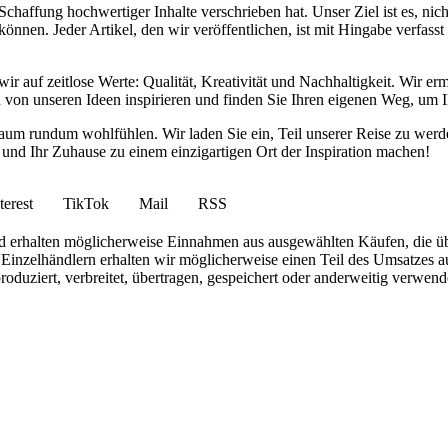
haffung hochwertiger Inhalte verschrieben hat. Unser Ziel ist es, nich
nnen. Jeder Artikel, den wir veröffentlichen, ist mit Hingabe verfass
wir auf zeitlose Werte: Qualität, Kreativität und Nachhaltigkeit. Wir 
h von unseren Ideen inspirieren und finden Sie Ihren eigenen Weg, um I
ohnraum rundum wohlfühlen. Wir laden Sie ein, Teil unserer Reise zu 
nd Ihr Zuhause zu einem einzigartigen Ort der Inspiration machen!
terest
TikTok
Mail
RSS
 und erhalten möglicherweise Einnahmen aus ausgewählten Käufen, die ü
inzelhändlern erhalten wir möglicherweise einen Teil des Umsatzes au
roduziert, verbreitet, übertragen, gespeichert oder anderweitig verwen