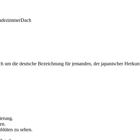
adezimmer
Dach
ch um die deutsche Bezeichnung für jemanden, der japanischer Herkunft i
derung.
en.
blüten zu sehen.