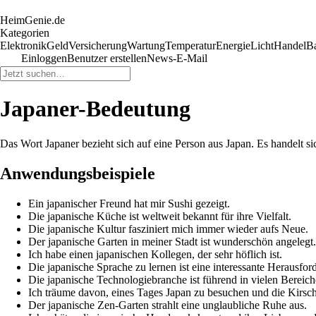
HeimGenie.de
Kategorien
Elektronik
Geld
Versicherung
Wartung
Temperatur
Energie
Licht
Handel
B
Einloggen
Benutzer erstellen
News-E-Mail
Japaner-Bedeutung
Das Wort Japaner bezieht sich auf eine Person aus Japan. Es handelt si
Anwendungsbeispiele
Ein japanischer Freund hat mir Sushi gezeigt.
Die japanische Küche ist weltweit bekannt für ihre Vielfalt.
Die japanische Kultur fasziniert mich immer wieder aufs Neue.
Der japanische Garten in meiner Stadt ist wunderschön angelegt.
Ich habe einen japanischen Kollegen, der sehr höflich ist.
Die japanische Sprache zu lernen ist eine interessante Herausfor
Die japanische Technologiebranche ist führend in vielen Bereich
Ich träume davon, eines Tages Japan zu besuchen und die Kirsch
Der japanische Zen-Garten strahlt eine unglaubliche Ruhe aus.