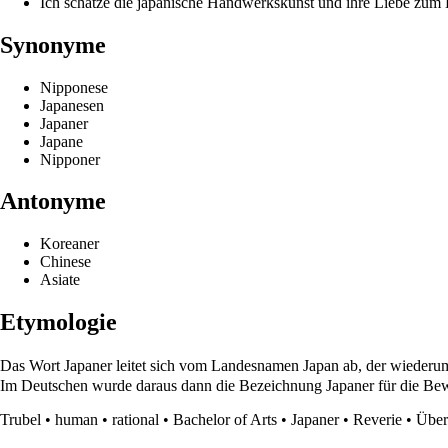
Ich schätze die japanische Handwerkskunst und ihre Liebe zum D
Synonyme
Nipponese
Japanesen
Japaner
Japane
Nipponer
Antonyme
Koreaner
Chinese
Asiate
Etymologie
Das Wort Japaner leitet sich vom Landesnamen Japan ab, der wiederu
Im Deutschen wurde daraus dann die Bezeichnung Japaner für die Bew
Trubel
•
human
•
rational
•
Bachelor of Arts
•
Japaner
•
Reverie
•
Über