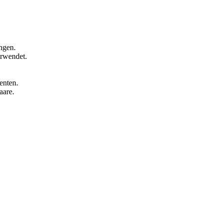
ngen.
erwendet.
enten.
aare.
.