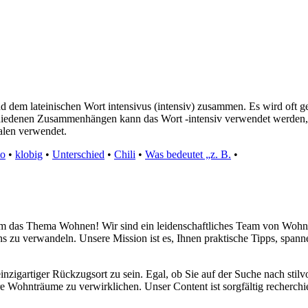
 und dem lateinischen Wort intensivus (intensiv) zusammen. Es wird oft
hiedenen Zusammenhängen kann das Wort -intensiv verwendet werden, 
alen verwendet.
to
•
klobig
•
Unterschied
•
Chili
•
Was bedeutet „z. B.
•
d um das Thema Wohnen! Wir sind ein leidenschaftliches Team von Wohn
s zu verwandeln. Unsere Mission ist es, Ihnen praktische Tipps, span
inzigartiger Rückzugsort zu sein. Egal, ob Sie auf der Suche nach sti
re Wohnträume zu verwirklichen. Unser Content ist sorgfältig recherchi