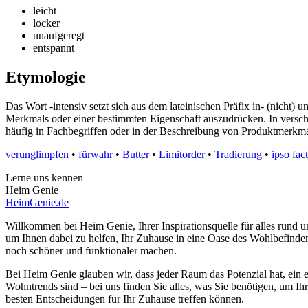
leicht
locker
unaufgeregt
entspannt
Etymologie
Das Wort -intensiv setzt sich aus dem lateinischen Präfix in- (nicht)
Merkmals oder einer bestimmten Eigenschaft auszudrücken. In versc
häufig in Fachbegriffen oder in der Beschreibung von Produktmerkm
verunglimpfen
•
fürwahr
•
Butter
•
Limitorder
•
Tradierung
•
ipso fac
Lerne uns kennen
Heim Genie
HeimGenie.de
Willkommen bei Heim Genie, Ihrer Inspirationsquelle für alles run
um Ihnen dabei zu helfen, Ihr Zuhause in eine Oase des Wohlbefinden
noch schöner und funktionaler machen.
Bei Heim Genie glauben wir, dass jeder Raum das Potenzial hat, ein e
Wohntrends sind – bei uns finden Sie alles, was Sie benötigen, um Ih
besten Entscheidungen für Ihr Zuhause treffen können.