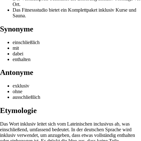
Ort.
Das Fitnessstudio bietet ein Komplettpaket inklusiv Kurse und
Sauna.
Synonyme
einschließlich
mit
dabei
enthalten
Antonyme
exklusiv
ohne
ausschließlich
Etymologie
Das Wort inklusiv leitet sich vom Lateinischen inclusivus ab, was
einschließend, umfassend bedeutet. In der deutschen Sprache wird
inklusiv verwendet, um anzugeben, dass etwas vollständig enthalten
oder einbezogen ist. Es drückt die Idee aus, dass keine Teile