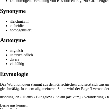
Die homogene Verteilung von Ressourcen trägt zur Chancengleic
Synonyme
gleichmäßig
einheitlich
homogenisiert
Antonyme
ungleich
unterschiedlich
divers
viielfältig
Etymologie
Das Wort homogen stammt aus dem Griechischen und setzt sich zusamme
gleichmäßig. In einem allgemeineren Sinne wird der Begriff verwendet
ursprünglich
•
Hiatus
•
Bungalow
•
Selam [aleikum]
•
Veränderung
•
t
Lerne uns kennen