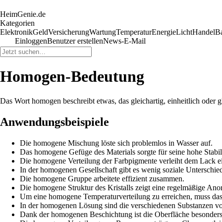
HeimGenie.de
Kategorien
Elektronik
Geld
Versicherung
Wartung
Temperatur
Energie
Licht
Handel
B
Einloggen
Benutzer erstellen
News-E-Mail
Homogen-Bedeutung
Das Wort homogen beschreibt etwas, das gleichartig, einheitlich oder 
Anwendungsbeispiele
Die homogene Mischung löste sich problemlos in Wasser auf.
Das homogene Gefüge des Materials sorgte für seine hohe Stabili
Die homogene Verteilung der Farbpigmente verleiht dem Lack e
In der homogenen Gesellschaft gibt es wenig soziale Unterschie
Die homogene Gruppe arbeitete effizient zusammen.
Die homogene Struktur des Kristalls zeigt eine regelmäßige An
Um eine homogene Temperaturverteilung zu erreichen, muss das Ge
In der homogenen Lösung sind die verschiedenen Substanzen vol
Dank der homogenen Beschichtung ist die Oberfläche besonders 