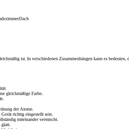
adezimmer
Dach
gleichmäßig ist. In verschiedenen Zusammenhängen kann es bedeuten, da
tät.
ine gleichmäßige Farbe.
de.
ordnung der Atome.
rät richtig eingestellt sein.
lständig miteinander vermischt.
glatt.