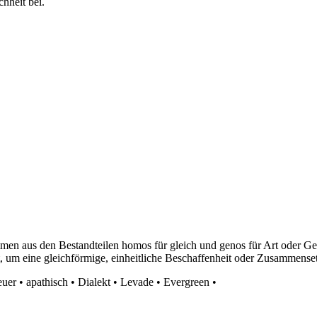
hheit bei.
n aus den Bestandteilen homos für gleich und genos für Art oder Ges
, um eine gleichförmige, einheitliche Beschaffenheit oder Zusammense
euer
•
apathisch
•
Dialekt
•
Levade
•
Evergreen
•