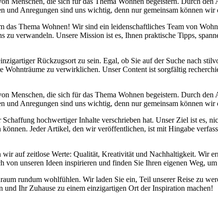
 von Menschen, die sich für das Thema Wohnen begeistern. Durch den
danken und Anregungen sind uns wichtig, denn nur gemeinsam können wir
d um das Thema Wohnen! Wir sind ein leidenschaftliches Team von Wohn
s zu verwandeln. Unsere Mission ist es, Ihnen praktische Tipps, span
inzigartiger Rückzugsort zu sein. Egal, ob Sie auf der Suche nach sti
re Wohnträume zu verwirklichen. Unser Content ist sorgfältig recherchi
 von Menschen, die sich für das Thema Wohnen begeistern. Durch den
danken und Anregungen sind uns wichtig, denn nur gemeinsam können wir
chaffung hochwertiger Inhalte verschrieben hat. Unser Ziel ist es, nic
önnen. Jeder Artikel, den wir veröffentlichen, ist mit Hingabe verfas
 wir auf zeitlose Werte: Qualität, Kreativität und Nachhaltigkeit. Wi
ch von unseren Ideen inspirieren und finden Sie Ihren eigenen Weg, um 
Wohnraum rundum wohlfühlen. Wir laden Sie ein, Teil unserer Reise zu
und Ihr Zuhause zu einem einzigartigen Ort der Inspiration machen!