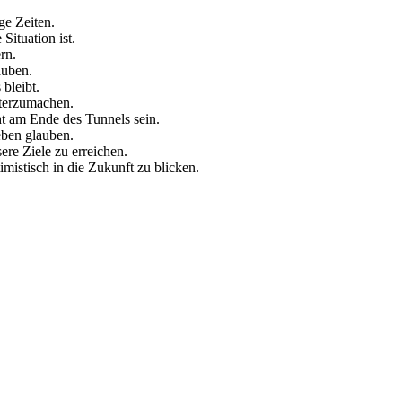
ge Zeiten.
Situation ist.
rn.
auben.
bleibt.
iterzumachen.
ht am Ende des Tunnels sein.
eben glauben.
ere Ziele zu erreichen.
mistisch in die Zukunft zu blicken.