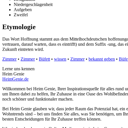
Niedergeschlagenheit
Aufgeben
Zweifel
Etymologie
Das Wort Hoffnung stammt aus dem Mittelhochdeutschen hoffenunge un
vertrauen, darauf warten, dass es eintrifft) und dem Suffix -ung, das
Zukunft eintreten wird.
Zimmer
•
Zimmer
•
Büfett
•
wissen
•
Zimmer
•
bekannt geben
•
Büfe
Lerne uns kennen
Heim Genie
HeimGenie.de
Willkommen bei Heim Genie, Ihrer Inspirationsquelle für alles run
um Ihnen dabei zu helfen, Ihr Zuhause in eine Oase des Wohlbefinden
noch schöner und funktionaler machen.
Bei Heim Genie glauben wir, dass jeder Raum das Potenzial hat, ein e
Wohntrends sind – bei uns finden Sie alles, was Sie benötigen, um Ih
besten Entscheidungen für Ihr Zuhause treffen können.