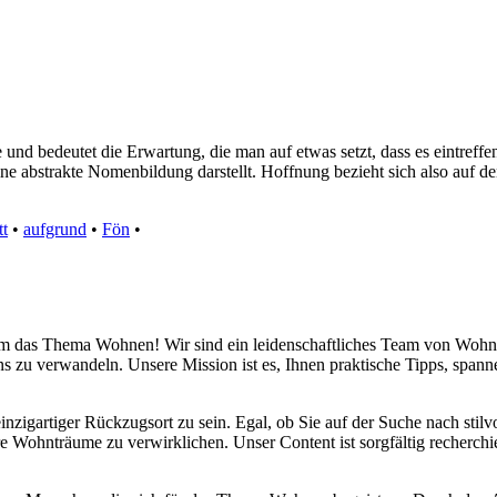
d bedeutet die Erwartung, die man auf etwas setzt, dass es eintreffe
 eine abstrakte Nomenbildung darstellt. Hoffnung bezieht sich also auf d
tt
•
aufgrund
•
Fön
•
d um das Thema Wohnen! Wir sind ein leidenschaftliches Team von Wohn
s zu verwandeln. Unsere Mission ist es, Ihnen praktische Tipps, span
inzigartiger Rückzugsort zu sein. Egal, ob Sie auf der Suche nach sti
re Wohnträume zu verwirklichen. Unser Content ist sorgfältig recherchi