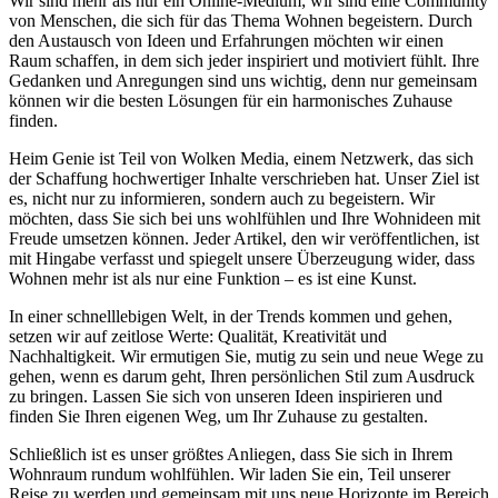
Wir sind mehr als nur ein Online-Medium; wir sind eine Community
von Menschen, die sich für das Thema Wohnen begeistern. Durch
den Austausch von Ideen und Erfahrungen möchten wir einen
Raum schaffen, in dem sich jeder inspiriert und motiviert fühlt. Ihre
Gedanken und Anregungen sind uns wichtig, denn nur gemeinsam
können wir die besten Lösungen für ein harmonisches Zuhause
finden.
Heim Genie ist Teil von Wolken Media, einem Netzwerk, das sich
der Schaffung hochwertiger Inhalte verschrieben hat. Unser Ziel ist
es, nicht nur zu informieren, sondern auch zu begeistern. Wir
möchten, dass Sie sich bei uns wohlfühlen und Ihre Wohnideen mit
Freude umsetzen können. Jeder Artikel, den wir veröffentlichen, ist
mit Hingabe verfasst und spiegelt unsere Überzeugung wider, dass
Wohnen mehr ist als nur eine Funktion – es ist eine Kunst.
In einer schnelllebigen Welt, in der Trends kommen und gehen,
setzen wir auf zeitlose Werte: Qualität, Kreativität und
Nachhaltigkeit. Wir ermutigen Sie, mutig zu sein und neue Wege zu
gehen, wenn es darum geht, Ihren persönlichen Stil zum Ausdruck
zu bringen. Lassen Sie sich von unseren Ideen inspirieren und
finden Sie Ihren eigenen Weg, um Ihr Zuhause zu gestalten.
Schließlich ist es unser größtes Anliegen, dass Sie sich in Ihrem
Wohnraum rundum wohlfühlen. Wir laden Sie ein, Teil unserer
Reise zu werden und gemeinsam mit uns neue Horizonte im Bereich