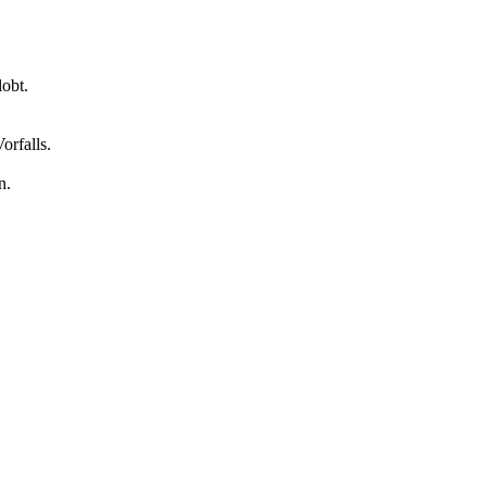
obt.
orfalls.
n.