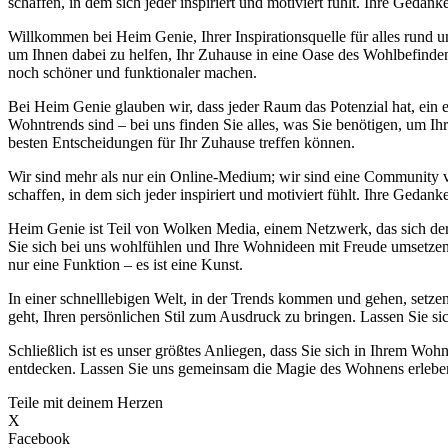
schaffen, in dem sich jeder inspiriert und motiviert fühlt. Ihre Ge
Willkommen bei Heim Genie, Ihrer Inspirationsquelle für alles run
um Ihnen dabei zu helfen, Ihr Zuhause in eine Oase des Wohlbefinden
noch schöner und funktionaler machen.
Bei Heim Genie glauben wir, dass jeder Raum das Potenzial hat, ein e
Wohntrends sind – bei uns finden Sie alles, was Sie benötigen, um Ih
besten Entscheidungen für Ihr Zuhause treffen können.
Wir sind mehr als nur ein Online-Medium; wir sind eine Community
schaffen, in dem sich jeder inspiriert und motiviert fühlt. Ihre Ge
Heim Genie ist Teil von Wolken Media, einem Netzwerk, das sich der S
Sie sich bei uns wohlfühlen und Ihre Wohnideen mit Freude umsetzen k
nur eine Funktion – es ist eine Kunst.
In einer schnelllebigen Welt, in der Trends kommen und gehen, setzen
geht, Ihren persönlichen Stil zum Ausdruck zu bringen. Lassen Sie si
Schließlich ist es unser größtes Anliegen, dass Sie sich in Ihrem 
entdecken. Lassen Sie uns gemeinsam die Magie des Wohnens erleben 
Teile mit deinem Herzen
X
Facebook