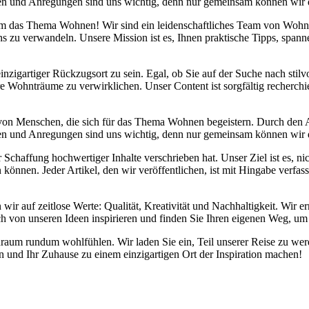
danken und Anregungen sind uns wichtig, denn nur gemeinsam können wir
d um das Thema Wohnen! Wir sind ein leidenschaftliches Team von Wohn
s zu verwandeln. Unsere Mission ist es, Ihnen praktische Tipps, span
inzigartiger Rückzugsort zu sein. Egal, ob Sie auf der Suche nach sti
re Wohnträume zu verwirklichen. Unser Content ist sorgfältig recherchi
 von Menschen, die sich für das Thema Wohnen begeistern. Durch den
danken und Anregungen sind uns wichtig, denn nur gemeinsam können wir
chaffung hochwertiger Inhalte verschrieben hat. Unser Ziel ist es, nic
önnen. Jeder Artikel, den wir veröffentlichen, ist mit Hingabe verfas
 wir auf zeitlose Werte: Qualität, Kreativität und Nachhaltigkeit. Wi
ch von unseren Ideen inspirieren und finden Sie Ihren eigenen Weg, um 
Wohnraum rundum wohlfühlen. Wir laden Sie ein, Teil unserer Reise zu
und Ihr Zuhause zu einem einzigartigen Ort der Inspiration machen!