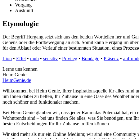
Vorgang
Auskunft
Etymologie
Der Begriff Hergang setzt sich aus den beiden Wortteilen her und 
Gehens oder die Fortbewegung an sich. Somit kann Hergang im übertr
für den Ablauf oder Verlauf einer bestimmten Situation, eines Prozess
Lion
•
Effet
•
rauh
•
sensitiv
•
Privileg
•
Bondage
•
Präsenz
•
aufrund
Lerne uns kennen
Heim Genie
HeimGenie.de
Willkommen bei Heim Genie, Ihrer Inspirationsquelle für alles run
um Ihnen dabei zu helfen, Ihr Zuhause in eine Oase des Wohlbefinden
noch schöner und funktionaler machen.
Bei Heim Genie glauben wir, dass jeder Raum das Potenzial hat, ein e
Wohntrends sind – bei uns finden Sie alles, was Sie benötigen, um Ih
besten Entscheidungen für Ihr Zuhause treffen können.
Wir sind mehr als nur ein Online-Medium; wir sind eine Community