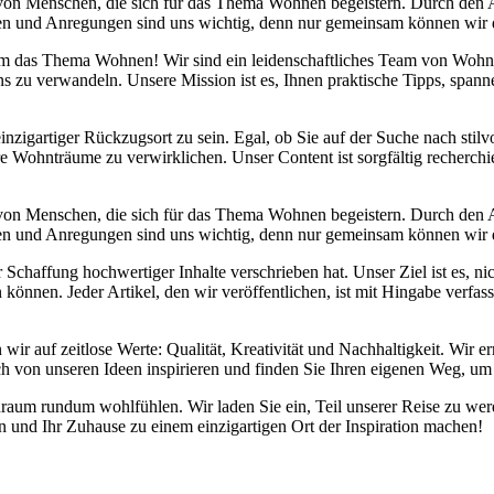
 von Menschen, die sich für das Thema Wohnen begeistern. Durch den
danken und Anregungen sind uns wichtig, denn nur gemeinsam können wir
d um das Thema Wohnen! Wir sind ein leidenschaftliches Team von Wohn
s zu verwandeln. Unsere Mission ist es, Ihnen praktische Tipps, span
inzigartiger Rückzugsort zu sein. Egal, ob Sie auf der Suche nach sti
re Wohnträume zu verwirklichen. Unser Content ist sorgfältig recherchi
 von Menschen, die sich für das Thema Wohnen begeistern. Durch den
danken und Anregungen sind uns wichtig, denn nur gemeinsam können wir
chaffung hochwertiger Inhalte verschrieben hat. Unser Ziel ist es, nic
önnen. Jeder Artikel, den wir veröffentlichen, ist mit Hingabe verfas
 wir auf zeitlose Werte: Qualität, Kreativität und Nachhaltigkeit. Wi
ch von unseren Ideen inspirieren und finden Sie Ihren eigenen Weg, um 
Wohnraum rundum wohlfühlen. Wir laden Sie ein, Teil unserer Reise zu
und Ihr Zuhause zu einem einzigartigen Ort der Inspiration machen!