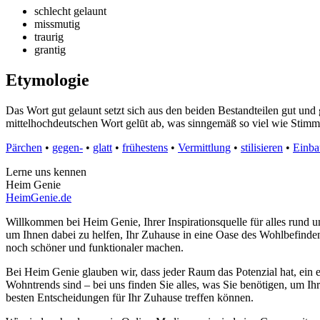
schlecht gelaunt
missmutig
traurig
grantig
Etymologie
Das Wort gut gelaunt setzt sich aus den beiden Bestandteilen gut un
mittelhochdeutschen Wort gelūt ab, was sinngemäß so viel wie Stim
Pärchen
•
gegen-
•
glatt
•
frühestens
•
Vermittlung
•
stilisieren
•
Einba
Lerne uns kennen
Heim Genie
HeimGenie.de
Willkommen bei Heim Genie, Ihrer Inspirationsquelle für alles run
um Ihnen dabei zu helfen, Ihr Zuhause in eine Oase des Wohlbefinden
noch schöner und funktionaler machen.
Bei Heim Genie glauben wir, dass jeder Raum das Potenzial hat, ein e
Wohntrends sind – bei uns finden Sie alles, was Sie benötigen, um Ih
besten Entscheidungen für Ihr Zuhause treffen können.