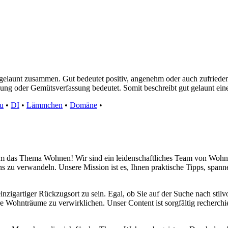
d gelaunt zusammen. Gut bedeutet positiv, angenehm oder auch zufriede
mung oder Gemütsverfassung bedeutet. Somit beschreibt gut gelaunt ei
u
•
DI
•
Lämmchen
•
Domäne
•
d um das Thema Wohnen! Wir sind ein leidenschaftliches Team von Wohn
s zu verwandeln. Unsere Mission ist es, Ihnen praktische Tipps, span
inzigartiger Rückzugsort zu sein. Egal, ob Sie auf der Suche nach sti
re Wohnträume zu verwirklichen. Unser Content ist sorgfältig recherchi