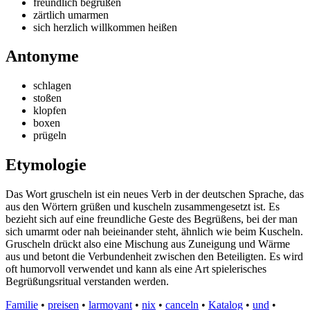
freundlich begrüßen
zärtlich umarmen
sich herzlich willkommen heißen
Antonyme
schlagen
stoßen
klopfen
boxen
prügeln
Etymologie
Das Wort gruscheln ist ein neues Verb in der deutschen Sprache, das
aus den Wörtern grüßen und kuscheln zusammengesetzt ist. Es
bezieht sich auf eine freundliche Geste des Begrüßens, bei der man
sich umarmt oder nah beieinander steht, ähnlich wie beim Kuscheln.
Gruscheln drückt also eine Mischung aus Zuneigung und Wärme
aus und betont die Verbundenheit zwischen den Beteiligten. Es wird
oft humorvoll verwendet und kann als eine Art spielerisches
Begrüßungsritual verstanden werden.
Familie
•
preisen
•
larmoyant
•
nix
•
canceln
•
Katalog
•
und
•