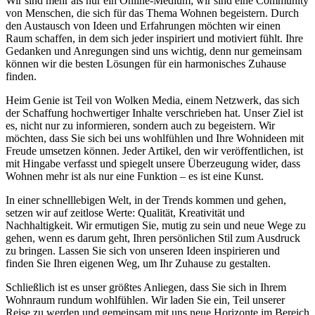
Wir sind mehr als nur ein Online-Medium; wir sind eine Community
von Menschen, die sich für das Thema Wohnen begeistern. Durch
den Austausch von Ideen und Erfahrungen möchten wir einen
Raum schaffen, in dem sich jeder inspiriert und motiviert fühlt. Ihre
Gedanken und Anregungen sind uns wichtig, denn nur gemeinsam
können wir die besten Lösungen für ein harmonisches Zuhause
finden.
Heim Genie ist Teil von Wolken Media, einem Netzwerk, das sich
der Schaffung hochwertiger Inhalte verschrieben hat. Unser Ziel ist
es, nicht nur zu informieren, sondern auch zu begeistern. Wir
möchten, dass Sie sich bei uns wohlfühlen und Ihre Wohnideen mit
Freude umsetzen können. Jeder Artikel, den wir veröffentlichen, ist
mit Hingabe verfasst und spiegelt unsere Überzeugung wider, dass
Wohnen mehr ist als nur eine Funktion – es ist eine Kunst.
In einer schnelllebigen Welt, in der Trends kommen und gehen,
setzen wir auf zeitlose Werte: Qualität, Kreativität und
Nachhaltigkeit. Wir ermutigen Sie, mutig zu sein und neue Wege zu
gehen, wenn es darum geht, Ihren persönlichen Stil zum Ausdruck
zu bringen. Lassen Sie sich von unseren Ideen inspirieren und
finden Sie Ihren eigenen Weg, um Ihr Zuhause zu gestalten.
Schließlich ist es unser größtes Anliegen, dass Sie sich in Ihrem
Wohnraum rundum wohlfühlen. Wir laden Sie ein, Teil unserer
Reise zu werden und gemeinsam mit uns neue Horizonte im Bereich