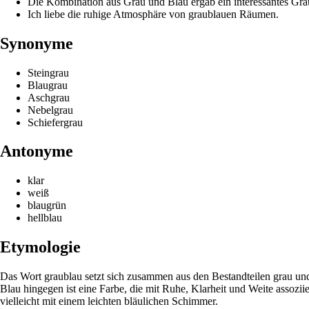
Die Kombination aus Grau und Blau ergab ein interessantes Gra
Ich liebe die ruhige Atmosphäre von graublauen Räumen.
Synonyme
Steingrau
Blaugrau
Aschgrau
Nebelgrau
Schiefergrau
Antonyme
klar
weiß
blaugrün
hellblau
Etymologie
Das Wort graublau setzt sich zusammen aus den Bestandteilen grau und
Blau hingegen ist eine Farbe, die mit Ruhe, Klarheit und Weite assozi
vielleicht mit einem leichten bläulichen Schimmer.