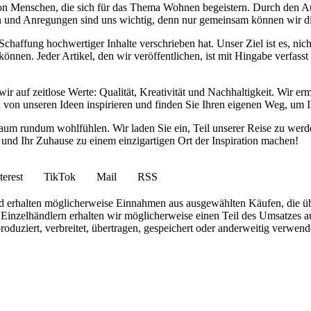
von Menschen, die sich für das Thema Wohnen begeistern. Durch den 
anken und Anregungen sind uns wichtig, denn nur gemeinsam können wir 
haffung hochwertiger Inhalte verschrieben hat. Unser Ziel ist es, nich
nnen. Jeder Artikel, den wir veröffentlichen, ist mit Hingabe verfass
wir auf zeitlose Werte: Qualität, Kreativität und Nachhaltigkeit. Wir 
h von unseren Ideen inspirieren und finden Sie Ihren eigenen Weg, um I
ohnraum rundum wohlfühlen. Wir laden Sie ein, Teil unserer Reise zu 
nd Ihr Zuhause zu einem einzigartigen Ort der Inspiration machen!
terest
TikTok
Mail
RSS
 und erhalten möglicherweise Einnahmen aus ausgewählten Käufen, die ü
inzelhändlern erhalten wir möglicherweise einen Teil des Umsatzes au
roduziert, verbreitet, übertragen, gespeichert oder anderweitig verwen