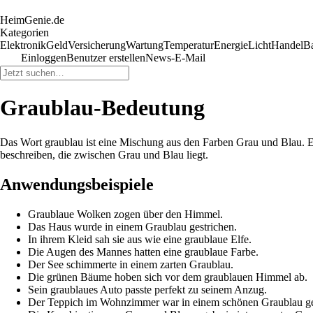
HeimGenie.de
Kategorien
Elektronik
Geld
Versicherung
Wartung
Temperatur
Energie
Licht
Handel
B
Einloggen
Benutzer erstellen
News-E-Mail
Graublau-Bedeutung
Das Wort graublau ist eine Mischung aus den Farben Grau und Blau. Es
beschreiben, die zwischen Grau und Blau liegt.
Anwendungsbeispiele
Graublaue Wolken zogen über den Himmel.
Das Haus wurde in einem Graublau gestrichen.
In ihrem Kleid sah sie aus wie eine graublaue Elfe.
Die Augen des Mannes hatten eine graublaue Farbe.
Der See schimmerte in einem zarten Graublau.
Die grünen Bäume hoben sich vor dem graublauen Himmel ab.
Sein graublaues Auto passte perfekt zu seinem Anzug.
Der Teppich im Wohnzimmer war in einem schönen Graublau ge