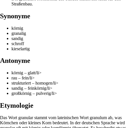
Straßenbau.
Synonyme
körnig
granalig
sandig
schroff
kieselartig
Antonyme
körnig – glatt/li>
rau – fein/li>
strukturiert – homogen/li>
sandig – feinkörnig/li>
großkörnig – pulverig/li>
Etymologie
Das Wort granular stammt vom lateinischen Wort granulum ab, was
Körnchen oder kleines Korn bedeutet. In der deutschen Sprache wird
granular oft mit körnig oder kornförmig übersetzt. Es beschreibt etwas,