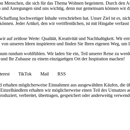
von Menschen, die sich für das Thema Wohnen begeistern. Durch den 
anken und Anregungen sind uns wichtig, denn nur gemeinsam können wir 
haffung hochwertiger Inhalte verschrieben hat. Unser Ziel ist es, nich
nnen. Jeder Artikel, den wir veröffentlichen, ist mit Hingabe verfass
wir auf zeitlose Werte: Qualität, Kreativität und Nachhaltigkeit. Wir 
h von unseren Ideen inspirieren und finden Sie Ihren eigenen Weg, um I
ohnraum rundum wohlfühlen. Wir laden Sie ein, Teil unserer Reise zu 
nd Ihr Zuhause zu einem einzigartigen Ort der Inspiration machen!
terest
TikTok
Mail
RSS
 und erhalten möglicherweise Einnahmen aus ausgewählten Käufen, die ü
inzelhändlern erhalten wir möglicherweise einen Teil des Umsatzes au
roduziert, verbreitet, übertragen, gespeichert oder anderweitig verwen