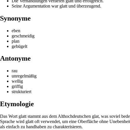
Die Verhandlungen verliefen glatt und erfolgreich.
Seine Argumentation war glatt und überzeugend.
Synonyme
eben
geschmeidig
plan
gebügelt
Antonyme
rau
unregelmäßig
wellig
griffig
strukturiert
Etymologie
Das Wort glatt stammt aus dem Althochdeutschen glat, was soviel bedeu
Sprache wird glatt oft verwendet, um eine Oberfläche ohne Unebenhei
als einfach zu handhaben zu charakterisieren.