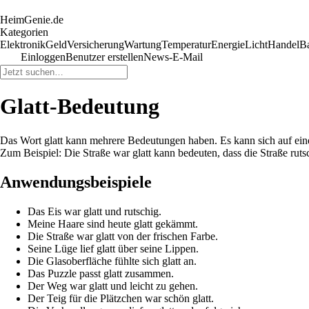
HeimGenie.de
Kategorien
Elektronik
Geld
Versicherung
Wartung
Temperatur
Energie
Licht
Handel
B
Einloggen
Benutzer erstellen
News-E-Mail
Glatt-Bedeutung
Das Wort glatt kann mehrere Bedeutungen haben. Es kann sich auf eine 
Zum Beispiel: Die Straße war glatt kann bedeuten, dass die Straße rut
Anwendungsbeispiele
Das Eis war glatt und rutschig.
Meine Haare sind heute glatt gekämmt.
Die Straße war glatt von der frischen Farbe.
Seine Lüge lief glatt über seine Lippen.
Die Glasoberfläche fühlte sich glatt an.
Das Puzzle passt glatt zusammen.
Der Weg war glatt und leicht zu gehen.
Der Teig für die Plätzchen war schön glatt.