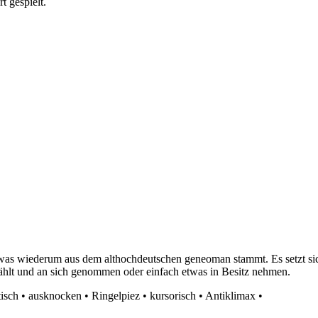
 gespielt.
 wiederum aus dem althochdeutschen geneoman stammt. Es setzt sich 
lt und an sich genommen oder einfach etwas in Besitz nehmen.
tisch
•
ausknocken
•
Ringelpiez
•
kursorisch
•
Antiklimax
•