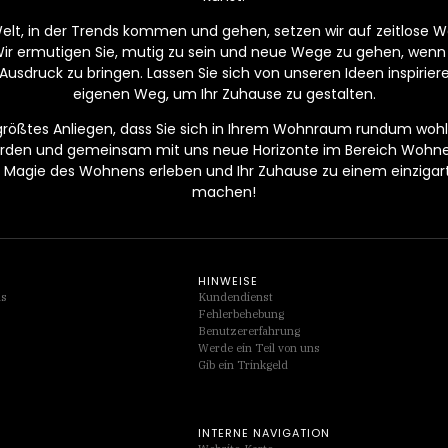
Welt, in der Trends kommen und gehen, setzen wir auf zeitlose Wer
Wir ermutigen Sie, mutig zu sein und neue Wege zu gehen, wenn
Ausdruck zu bringen. Lassen Sie sich von unseren Ideen inspirier
eigenen Weg, um Ihr Zuhause zu gestalten.
 größtes Anliegen, dass Sie sich in Ihrem Wohnraum rundum wohlf
werden und gemeinsam mit uns neue Horizonte im Bereich Wohn
Magie des Wohnens erleben und Ihr Zuhause zu einem einzigarti
machen!
HINWEISE
ds
Kundendienst
Fehlerbehebung
Benutzererfahrung
Werde ein Teil von uns
Gib ein Trinkgeld
INTERNE NAVIGATION