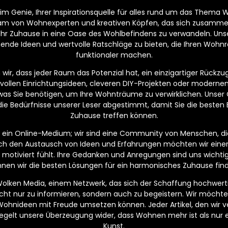
m Genie, Ihrer Inspirationsquelle für alles rund um das Thema W
eam von Wohnexperten und kreativen Köpfen, das sich zusamm
 Ihr Zuhause in eine Oase des Wohlbefindens zu verwandeln. Unser
nende Ideen und wertvolle Ratschläge zu bieten, die Ihren Wo
funktionaler machen.
ir, dass jeder Raum das Potenzial hat, ein einzigartiger Rückzugs
lvollen Einrichtungsideen, cleveren DIY-Projekten oder moderne
, was Sie benötigen, um Ihre Wohnträume zu verwirklichen. Unser C
die Bedürfnisse unserer Leser abgestimmt, damit Sie die besten 
Zuhause treffen können.
ur ein Online-Medium; wir sind eine Community von Menschen, di
ch den Austausch von Ideen und Erfahrungen möchten wir eine
und motiviert fühlt. Ihre Gedanken und Anregungen sind uns wich
nen wir die besten Lösungen für ein harmonisches Zuhause fin
 Wolken Media, einem Netzwerk, das sich der Schaffung hochwerti
 nicht nur zu informieren, sondern auch zu begeistern. Wir möchte
Wohnideen mit Freude umsetzen können. Jeder Artikel, den wir ver
egelt unsere Überzeugung wider, dass Wohnen mehr ist als nur ei
Kunst.