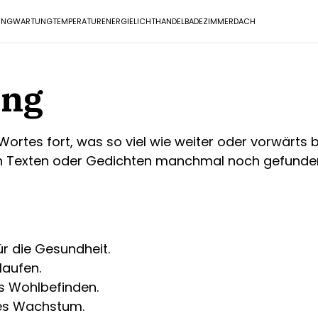
UNG
WARTUNG
TEMPERATUR
ENERGIE
LICHT
HANDEL
BADEZIMMER
DACH
ung
Wortes fort, was so viel wie weiter oder vorwärts 
chen Texten oder Gedichten manchmal noch gefunde
r die Gesundheit.
laufen.
ss Wohlbefinden.
ses Wachstum.