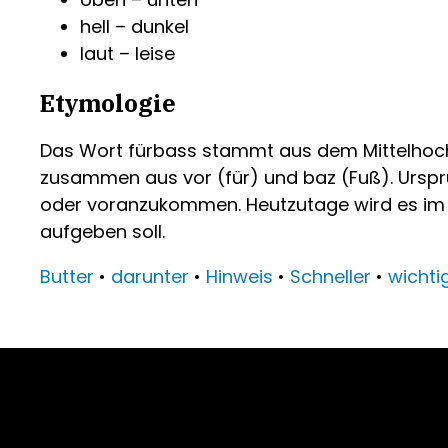
hell – dunkel
laut – leise
Etymologie
Das Wort fürbass stammt aus dem Mittelhochd
zusammen aus vor (für) und baz (Fuß). Ursp
oder voranzukommen. Heutzutage wird es im
aufgeben soll.
Butter
•
darunter
•
Hinweis
•
Schneller
•
wichti