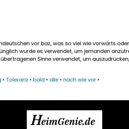
eutschen vor baz, was so viel wie vorwärts oder
rünglich wurde es verwendet, um jemanden anzutre
 übertragenen Sinne verwendet, um auszudrücken
g
•
Toleranz
•
bald
•
alle
•
nach wie vor
•
H
eimGenie.de