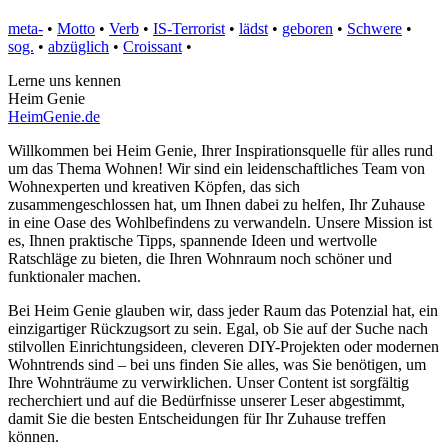
meta-
•
Motto
•
Verb
•
IS-Terrorist
•
lädst
•
geboren
•
Schwere
•
sog.
•
abzüglich
•
Croissant
•
Lerne uns kennen
Heim Genie
HeimGenie.de
Willkommen bei Heim Genie, Ihrer Inspirationsquelle für alles rund
um das Thema Wohnen! Wir sind ein leidenschaftliches Team von
Wohnexperten und kreativen Köpfen, das sich
zusammengeschlossen hat, um Ihnen dabei zu helfen, Ihr Zuhause
in eine Oase des Wohlbefindens zu verwandeln. Unsere Mission ist
es, Ihnen praktische Tipps, spannende Ideen und wertvolle
Ratschläge zu bieten, die Ihren Wohnraum noch schöner und
funktionaler machen.
Bei Heim Genie glauben wir, dass jeder Raum das Potenzial hat, ein
einzigartiger Rückzugsort zu sein. Egal, ob Sie auf der Suche nach
stilvollen Einrichtungsideen, cleveren DIY-Projekten oder modernen
Wohntrends sind – bei uns finden Sie alles, was Sie benötigen, um
Ihre Wohnträume zu verwirklichen. Unser Content ist sorgfältig
recherchiert und auf die Bedürfnisse unserer Leser abgestimmt,
damit Sie die besten Entscheidungen für Ihr Zuhause treffen
können.