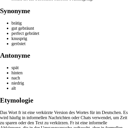
Synonyme
brätig
gut gebräunt
perfect gebrätet
knusprig
geröstet
Antonyme
spät
hinten
nach
niedrig
alt
Etymologie
Das Wort fr ist eine verkürzte Version des Wortes für im Deutschen. Es
wird häufig in informellen Nachrichten oder Chats verwendet, um Zeit
zu sparen oder den Text zu verkürzen. Fr ist eine informelle
Abkürzung, die in der Umgangssprache auftaucht, aber in formellen