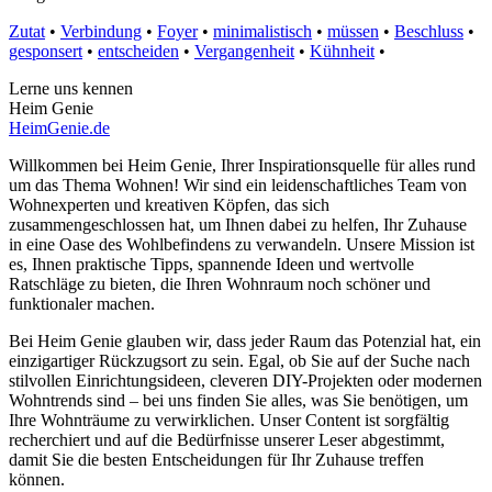
Zutat
•
Verbindung
•
Foyer
•
minimalistisch
•
müssen
•
Beschluss
•
gesponsert
•
entscheiden
•
Vergangenheit
•
Kühnheit
•
Lerne uns kennen
Heim Genie
HeimGenie.de
Willkommen bei Heim Genie, Ihrer Inspirationsquelle für alles rund
um das Thema Wohnen! Wir sind ein leidenschaftliches Team von
Wohnexperten und kreativen Köpfen, das sich
zusammengeschlossen hat, um Ihnen dabei zu helfen, Ihr Zuhause
in eine Oase des Wohlbefindens zu verwandeln. Unsere Mission ist
es, Ihnen praktische Tipps, spannende Ideen und wertvolle
Ratschläge zu bieten, die Ihren Wohnraum noch schöner und
funktionaler machen.
Bei Heim Genie glauben wir, dass jeder Raum das Potenzial hat, ein
einzigartiger Rückzugsort zu sein. Egal, ob Sie auf der Suche nach
stilvollen Einrichtungsideen, cleveren DIY-Projekten oder modernen
Wohntrends sind – bei uns finden Sie alles, was Sie benötigen, um
Ihre Wohnträume zu verwirklichen. Unser Content ist sorgfältig
recherchiert und auf die Bedürfnisse unserer Leser abgestimmt,
damit Sie die besten Entscheidungen für Ihr Zuhause treffen
können.