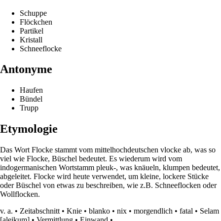
Schuppe
Flöckchen
Partikel
Kristall
Schneeflocke
Antonyme
Haufen
Bündel
Trupp
Etymologie
Das Wort Flocke stammt vom mittelhochdeutschen vlocke ab, was so
viel wie Flocke, Büschel bedeutet. Es wiederum wird vom
indogermanischen Wortstamm pleuk-, was knäueln, klumpen bedeutet,
abgeleitet. Flocke wird heute verwendet, um kleine, lockere Stücke
oder Büschel von etwas zu beschreiben, wie z.B. Schneeflocken oder
Wollflocken.
v. a.
•
Zeitabschnitt
•
Knie
•
blanko
•
nix
•
morgendlich
•
fatal
•
Selam
[aleikum]
•
Vermittlung
•
Einwand
•