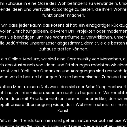
 Ihr Zuhause in eine Oase des Wohlbefindens zu verwandeln. Unser
nende Ideen und wertvolle Ratschläge zu bieten, die Ihren Wo
funktionaler machen.
ir, dass jeder Raum das Potenzial hat, ein einzigartiger Rückzugs
lvollen Einrichtungsideen, cleveren DIY-Projekten oder moderne
, was Sie benötigen, um Ihre Wohnträume zu verwirklichen. Unser C
die Bedürfnisse unserer Leser abgestimmt, damit Sie die besten 
Zuhause treffen können.
ur ein Online-Medium; wir sind eine Community von Menschen, di
ch den Austausch von Ideen und Erfahrungen möchten wir eine
und motiviert fühlt. Ihre Gedanken und Anregungen sind uns wich
nen wir die besten Lösungen für ein harmonisches Zuhause fin
 Wolken Media, einem Netzwerk, das sich der Schaffung hochwerti
 nicht nur zu informieren, sondern auch zu begeistern. Wir möchte
Wohnideen mit Freude umsetzen können. Jeder Artikel, den wir ver
egelt unsere Überzeugung wider, dass Wohnen mehr ist als nur ei
Kunst.
Welt, in der Trends kommen und gehen, setzen wir auf zeitlose Wer
Wir ermutigen Sie, mutig zu sein und neue Wege zu gehen, wenn