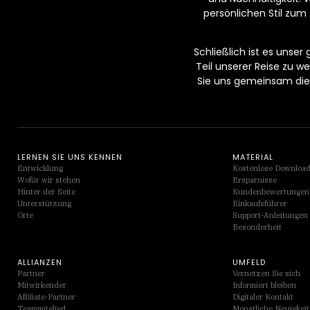
persönlichen Stil zum 
Schließlich ist es unser
Teil unserer Reise zu 
Sie uns gemeinsam die 
LERNEN SIE UNS KENNEN
MATERIAL
Entwicklung
Kostenlose Downloa
Wofür wir stehen
Ersparnisse
Hinter der Seite
Kundenbewertungen
Unterstützung
Einkaufsführer
Orte
Support-Anleitungen
Besonderheit
ALLIANZEN
UMFELD
Partner
Vernetzen Sie sich
Mitwirkender
Informiert bleiben
Affiliate-Partner
Digitaler Kontakt
Teammitglied
Monatliche Neuigkei