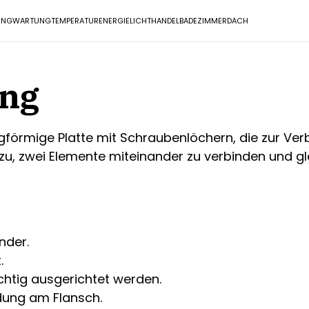
UNG
WARTUNG
TEMPERATUR
ENERGIE
LICHT
HANDEL
BADEZIMMER
DACH
ung
ringförmige Platte mit Schraubenlöchern, die zur 
zu, zwei Elemente miteinander zu verbinden und gle
nder.
.
htig ausgerichtet werden.
ndung am Flansch.