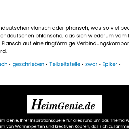
eutschen vlansch oder phansch, was so viel bede
ochdeutschen phlanscho, das sich wiederum vom la
riff Flansch auf eine ringförmige Verbindungskompo
rd.
uch
•
geschrieben
•
Teilzeitstelle
•
zwar
•
Epiker
•
H
eimGenie.de
m Genie, Ihrer Inspirationsquelle für alles rund um das Thema W
eam von Wohnexperten und kreativen Köpfen, das sich zusamm