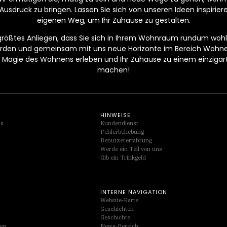
Ausdruck zu bringen. Lassen Sie sich von unseren Ideen inspirier
eigenen Weg, um Ihr Zuhause zu gestalten.
 größtes Anliegen, dass Sie sich in Ihrem Wohnraum rundum wohlf
werden und gemeinsam mit uns neue Horizonte im Bereich Wohn
Magie des Wohnens erleben und Ihr Zuhause zu einem einzigarti
machen!
HINWEISE
ds
Kundendienst
Fehlerbehebung
Benutzererfahrung
Werde ein Teil von uns
Gib ein Trinkgeld
INTERNE NAVIGATION
Website-Karte
Geschichten
Geschichte
ten
News-Bereich