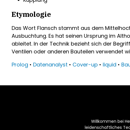
Etymologie
Das Wort Flansch stammt aus dem Mittelhochd
Ausbuchtung. Es hat seinen Ursprung im Alth
ableitet. In der Technik bezieht sich der Beg
Ventilen oder anderen Bauteilen verwendet wi
Prolog
•
Datenanalyst
•
Cover-up
•
liquid
•
Ba
Willkommen bei Hei
leidenschaftliches T