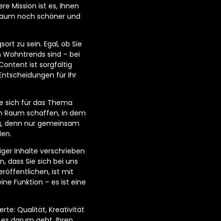
e Mission ist es, Ihnen
hnraum noch schöner und
ort zu sein. Egal, ob Sie
n Wohntrends sind – bei
ontent ist sorgfältig
Entscheidungen für Ihr
e sich für das Thema
n Raum schaffen, in dem
tig, denn nur gemeinsam
den.
ger Inhalte verschrieben
n, dass Sie sich bei uns
öffentlichen, ist mit
ne Funktion – es ist eine
te: Qualität, Kreativität
 es darum geht, Ihren