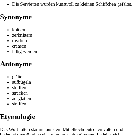
Die Servietten wurden kunstvoll zu kleinen Schiffchen gefaltet.
Synonyme
knittern
zerknittern
rüschen
creasen
faltig werden
Antonyme
glätten
aufbügeln
straffen
strecken
ausglätten
straffen
Etymologie
Das Wort falten stammt aus dem Mittelhochdeutschen valten und
bedeutet ursprünglich sich winden, sich krümmen. Es leitet sich