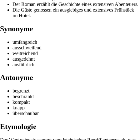
Der Roman erzählt die Geschichte eines extensiven Abenteuers.
Die Gäste genossen ein ausgiebiges und extensives Frühstück
im Hotel.
Synonyme
umfangreich
ausschweifend
weitreichend
ausgedehnt
ausführlich
Antonyme
begrenzt
beschränkt
kompakt
knapp
überschaubar
Etymologie
Das Wort extensiv stammt vom lateinischen Begriff extensus ab, was