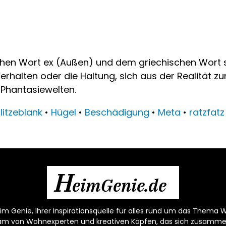
schen Wort ex (Außen) und dem griechischen Wort s
halten oder die Haltung, sich aus der Realität zur
 Phantasiewelten.
litzeblank
•
Hügel
•
Beschädigung
•
Meta
•
ratzfatz
H
eimGenie.de
m Genie, Ihrer Inspirationsquelle für alles rund um das Thema W
eam von Wohnexperten und kreativen Köpfen, das sich zusamm