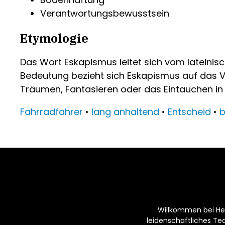
Verantwortungsbewusstsein
Etymologie
Das Wort Eskapismus leitet sich vom lateini
Bedeutung bezieht sich Eskapismus auf das Ver
Träumen, Fantasieren oder das Eintauchen in
Fahrradfahrer
•
lang anhaltend
•
Entscheid
•
b
Willkommen bei Hei
leidenschaftliches T