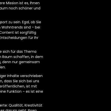
e Mission ist es, Ihnen
hnraum noch schöner und
ort zu sein. Egal, ob Sie
n Wohntrends sind – bei
ontent ist sorgfältig
Entscheidungen für Ihr
e sich für das Thema
n Raum schaffen, in dem
tig, denn nur gemeinsam
den.
ger Inhalte verschrieben
n, dass Sie sich bei uns
öffentlichen, ist mit
ne Funktion – es ist eine
te: Qualität, Kreativität
 es darum geht, Ihren