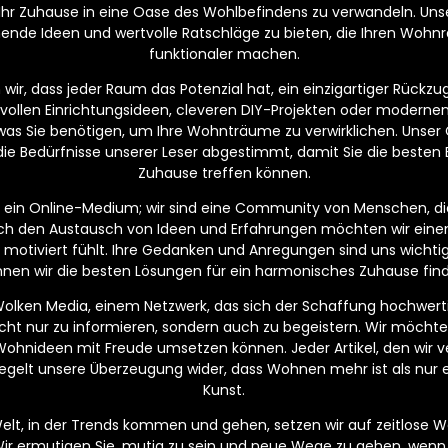
 Ihr Zuhause in eine Oase des Wohlbefindens zu verwandeln. Unser
nende Ideen und wertvolle Ratschläge zu bieten, die Ihren Wo
funktionaler machen.
ir, dass jeder Raum das Potenzial hat, ein einzigartiger Rückzugs
lvollen Einrichtungsideen, cleveren DIY-Projekten oder moderne
, was Sie benötigen, um Ihre Wohnträume zu verwirklichen. Unser C
die Bedürfnisse unserer Leser abgestimmt, damit Sie die besten 
Zuhause treffen können.
ur ein Online-Medium; wir sind eine Community von Menschen, di
ch den Austausch von Ideen und Erfahrungen möchten wir eine
und motiviert fühlt. Ihre Gedanken und Anregungen sind uns wich
nen wir die besten Lösungen für ein harmonisches Zuhause fin
 Wolken Media, einem Netzwerk, das sich der Schaffung hochwerti
 nicht nur zu informieren, sondern auch zu begeistern. Wir möchte
Wohnideen mit Freude umsetzen können. Jeder Artikel, den wir ver
egelt unsere Überzeugung wider, dass Wohnen mehr ist als nur ei
Kunst.
Welt, in der Trends kommen und gehen, setzen wir auf zeitlose Wer
Wir ermutigen Sie, mutig zu sein und neue Wege zu gehen, wenn