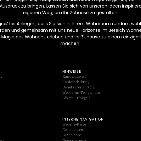
Ausdruck zu bringen. Lassen Sie sich von unseren Ideen inspirier
eigenen Weg, um Ihr Zuhause zu gestalten.
 größtes Anliegen, dass Sie sich in Ihrem Wohnraum rundum wohlf
werden und gemeinsam mit uns neue Horizonte im Bereich Wohn
Magie des Wohnens erleben und Ihr Zuhause zu einem einzigarti
machen!
HINWEISE
ds
Kundendienst
Fehlerbehebung
Benutzererfahrung
Werde ein Teil von uns
Gib ein Trinkgeld
INTERNE NAVIGATION
Website-Karte
Geschichten
Geschichte
ten
News-Bereich