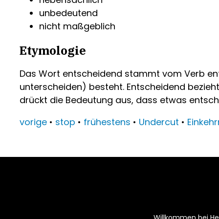
unbedeutend
nicht maßgeblich
Etymologie
Das Wort entscheidend stammt vom Verb ents
unterscheiden) besteht. Entscheidend bezieht 
drückt die Bedeutung aus, dass etwas entschei
vorige
•
stop
•
frühestens
•
Undercut
•
Einkehr
Willkommen bei Hei