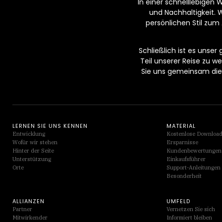
In einer schnelllebigen 
und Nachhaltigkeit. 
persönlichen Stil zum 
Schließlich ist es unser
Teil unserer Reise zu 
Sie uns gemeinsam die 
LERNEN SIE UNS KENNEN
MATERIAL
Entwicklung
Kostenlose Downloa
Wofür wir stehen
Ersparnisse
Hinter der Seite
Kundenbewertungen
Unterstützung
Einkaufsführer
Orte
Support-Anleitungen
Besonderheit
ALLIANZEN
UMFELD
Partner
Vernetzen Sie sich
Mitwirkender
Informiert bleiben