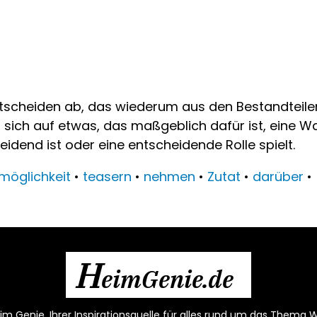
cheiden ab, das wiederum aus den Bestandteilen
sich auf etwas, das maßgeblich dafür ist, eine Wahl
dend ist oder eine entscheidende Rolle spielt.
möglichkeit
•
teasern
•
nehmen
•
Zutat
•
darüber
•
H
eimGenie.de
m Genie, Ihrer Inspirationsquelle für alles rund um das Thema W