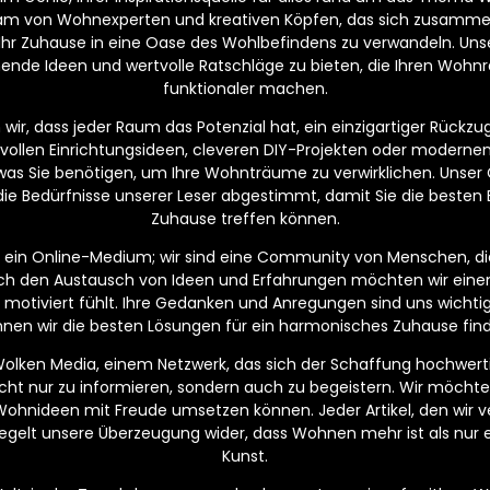
eam von Wohnexperten und kreativen Köpfen, das sich zusamm
 Ihr Zuhause in eine Oase des Wohlbefindens zu verwandeln. Unser
nende Ideen und wertvolle Ratschläge zu bieten, die Ihren Wo
funktionaler machen.
ir, dass jeder Raum das Potenzial hat, ein einzigartiger Rückzugs
lvollen Einrichtungsideen, cleveren DIY-Projekten oder moderne
, was Sie benötigen, um Ihre Wohnträume zu verwirklichen. Unser C
die Bedürfnisse unserer Leser abgestimmt, damit Sie die besten 
Zuhause treffen können.
ur ein Online-Medium; wir sind eine Community von Menschen, di
ch den Austausch von Ideen und Erfahrungen möchten wir eine
und motiviert fühlt. Ihre Gedanken und Anregungen sind uns wich
nen wir die besten Lösungen für ein harmonisches Zuhause fin
 Wolken Media, einem Netzwerk, das sich der Schaffung hochwerti
 nicht nur zu informieren, sondern auch zu begeistern. Wir möchte
Wohnideen mit Freude umsetzen können. Jeder Artikel, den wir ver
egelt unsere Überzeugung wider, dass Wohnen mehr ist als nur ei
Kunst.