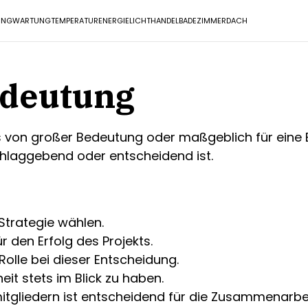
UNG
WARTUNG
TEMPERATUR
ENERGIE
LICHT
HANDEL
BADEZIMMER
DACH
edeutung
von großer Bedeutung oder maßgeblich für eine E
laggebend oder entscheidend ist.
 Strategie wählen.
r den Erfolg des Projekts.
Rolle bei dieser Entscheidung.
eit stets im Blick zu haben.
gliedern ist entscheidend für die Zusammenarbei