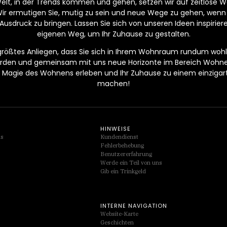
Welt, in der Trends kommen und gehen, setzen wir auf zeitlose Wer
Wir ermutigen Sie, mutig zu sein und neue Wege zu gehen, wenn
Ausdruck zu bringen. Lassen Sie sich von unseren Ideen inspirier
eigenen Weg, um Ihr Zuhause zu gestalten.
 größtes Anliegen, dass Sie sich in Ihrem Wohnraum rundum wohlf
werden und gemeinsam mit uns neue Horizonte im Bereich Wohn
Magie des Wohnens erleben und Ihr Zuhause zu einem einzigarti
machen!
HINWEISE
ds
Kundendienst
Fehlerbehebung
Benutzererfahrung
Werde ein Teil von uns
Gib ein Trinkgeld
INTERNE NAVIGATION
Website-Karte
Geschichten