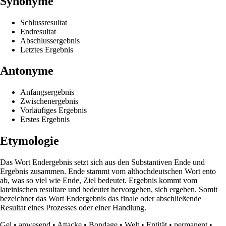
Synonyme
Schlussresultat
Endresultat
Abschlussergebnis
Letztes Ergebnis
Antonyme
Anfangsergebnis
Zwischenergebnis
Vorläufiges Ergebnis
Erstes Ergebnis
Etymologie
Das Wort Endergebnis setzt sich aus den Substantiven Ende und
Ergebnis zusammen. Ende stammt vom althochdeutschen Wort ento
ab, was so viel wie Ende, Ziel bedeutet. Ergebnis kommt vom
lateinischen resultare und bedeutet hervorgehen, sich ergeben. Somit
bezeichnet das Wort Endergebnis das finale oder abschließende
Resultat eines Prozesses oder einer Handlung.
Gel
•
anwesend
•
Attacke
•
Bondage
•
Welt
•
Entität
•
permanent
•