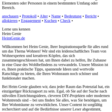
Elementen oder Personen in einem bestimmten Umfang oder
Bereich.
anschauen
•
Protokoll
•
Alter
•
Name
•
Bedeutung
•
Bericht
•
allokieren
•
Engagement
•
Kuchen
•
Check
•
Lerne uns kennen
Heim Genie
HeimGenie.de
Willkommen bei Heim Genie, Ihrer Inspirationsquelle für alles rund
um das Thema Wohnen! Wir sind ein leidenschaftliches Team von
Wohnexperten und kreativen Köpfen, das sich
zusammengeschlossen hat, um Ihnen dabei zu helfen, Ihr Zuhause
in eine Oase des Wohlbefindens zu verwandeln. Unsere Mission ist
es, Ihnen praktische Tipps, spannende Ideen und wertvolle
Ratschläge zu bieten, die Ihren Wohnraum noch schöner und
funktionaler machen.
Bei Heim Genie glauben wir, dass jeder Raum das Potenzial hat, ein
einzigartiger Rückzugsort zu sein. Egal, ob Sie auf der Suche nach
stilvollen Einrichtungsideen, cleveren DIY-Projekten oder modernen
Wohntrends sind – bei uns finden Sie alles, was Sie benötigen, um
Ihre Wohnträume zu verwirklichen. Unser Content ist sorgfältig
recherchiert und auf die Bedürfnisse unserer Leser abgestimmt,