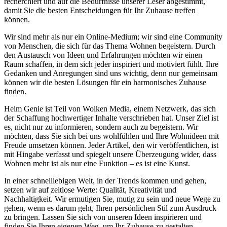
recherchiert und auf die Bedürfnisse unserer Leser abgestimmt,
damit Sie die besten Entscheidungen für Ihr Zuhause treffen
können.
Wir sind mehr als nur ein Online-Medium; wir sind eine Community
von Menschen, die sich für das Thema Wohnen begeistern. Durch
den Austausch von Ideen und Erfahrungen möchten wir einen
Raum schaffen, in dem sich jeder inspiriert und motiviert fühlt. Ihre
Gedanken und Anregungen sind uns wichtig, denn nur gemeinsam
können wir die besten Lösungen für ein harmonisches Zuhause
finden.
Heim Genie ist Teil von Wolken Media, einem Netzwerk, das sich
der Schaffung hochwertiger Inhalte verschrieben hat. Unser Ziel ist
es, nicht nur zu informieren, sondern auch zu begeistern. Wir
möchten, dass Sie sich bei uns wohlfühlen und Ihre Wohnideen mit
Freude umsetzen können. Jeder Artikel, den wir veröffentlichen, ist
mit Hingabe verfasst und spiegelt unsere Überzeugung wider, dass
Wohnen mehr ist als nur eine Funktion – es ist eine Kunst.
In einer schnelllebigen Welt, in der Trends kommen und gehen,
setzen wir auf zeitlose Werte: Qualität, Kreativität und
Nachhaltigkeit. Wir ermutigen Sie, mutig zu sein und neue Wege zu
gehen, wenn es darum geht, Ihren persönlichen Stil zum Ausdruck
zu bringen. Lassen Sie sich von unseren Ideen inspirieren und
finden Sie Ihren eigenen Weg, um Ihr Zuhause zu gestalten.