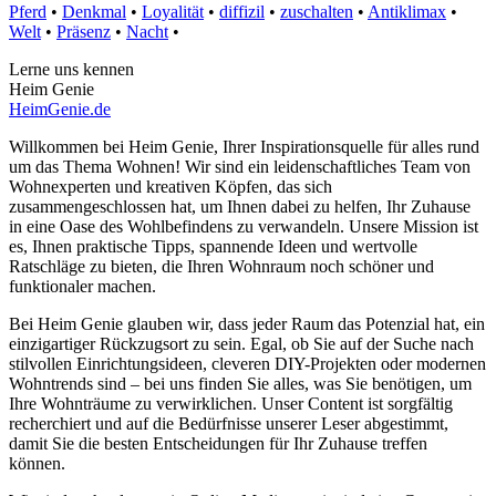
Pferd
•
Denkmal
•
Loyalität
•
diffizil
•
zuschalten
•
Antiklimax
•
Welt
•
Präsenz
•
Nacht
•
Lerne uns kennen
Heim Genie
HeimGenie.de
Willkommen bei Heim Genie, Ihrer Inspirationsquelle für alles rund
um das Thema Wohnen! Wir sind ein leidenschaftliches Team von
Wohnexperten und kreativen Köpfen, das sich
zusammengeschlossen hat, um Ihnen dabei zu helfen, Ihr Zuhause
in eine Oase des Wohlbefindens zu verwandeln. Unsere Mission ist
es, Ihnen praktische Tipps, spannende Ideen und wertvolle
Ratschläge zu bieten, die Ihren Wohnraum noch schöner und
funktionaler machen.
Bei Heim Genie glauben wir, dass jeder Raum das Potenzial hat, ein
einzigartiger Rückzugsort zu sein. Egal, ob Sie auf der Suche nach
stilvollen Einrichtungsideen, cleveren DIY-Projekten oder modernen
Wohntrends sind – bei uns finden Sie alles, was Sie benötigen, um
Ihre Wohnträume zu verwirklichen. Unser Content ist sorgfältig
recherchiert und auf die Bedürfnisse unserer Leser abgestimmt,
damit Sie die besten Entscheidungen für Ihr Zuhause treffen
können.