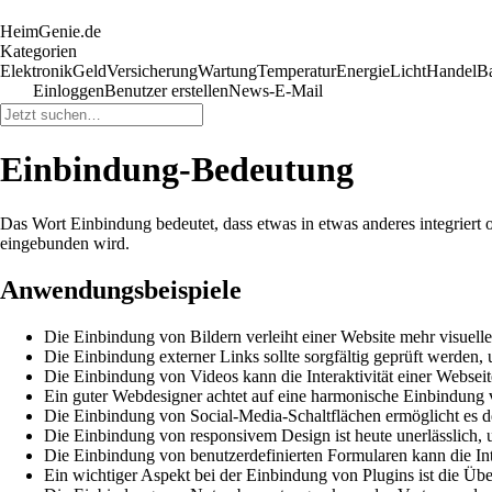
HeimGenie.de
Kategorien
Elektronik
Geld
Versicherung
Wartung
Temperatur
Energie
Licht
Handel
B
Einloggen
Benutzer erstellen
News-E-Mail
Einbindung-Bedeutung
Das Wort Einbindung bedeutet, dass etwas in etwas anderes integriert 
eingebunden wird.
Anwendungsbeispiele
Die Einbindung von Bildern verleiht einer Website mehr visuelle 
Die Einbindung externer Links sollte sorgfältig geprüft werden, 
Die Einbindung von Videos kann die Interaktivität einer Websei
Ein guter Webdesigner achtet auf eine harmonische Einbindung 
Die Einbindung von Social-Media-Schaltflächen ermöglicht es den
Die Einbindung von responsivem Design ist heute unerlässlich, u
Die Einbindung von benutzerdefinierten Formularen kann die Int
Ein wichtiger Aspekt bei der Einbindung von Plugins ist die Üb