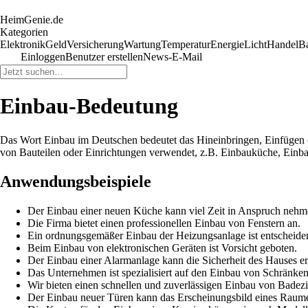
HeimGenie.de
Kategorien
Elektronik
Geld
Versicherung
Wartung
Temperatur
Energie
Licht
Handel
B
Einloggen
Benutzer erstellen
News-E-Mail
Einbau-Bedeutung
Das Wort Einbau im Deutschen bedeutet das Hineinbringen, Einfügen
von Bauteilen oder Einrichtungen verwendet, z.B. Einbauküche, Einb
Anwendungsbeispiele
Der Einbau einer neuen Küche kann viel Zeit in Anspruch nehm
Die Firma bietet einen professionellen Einbau von Fenstern an.
Ein ordnungsgemäßer Einbau der Heizungsanlage ist entscheidend
Beim Einbau von elektronischen Geräten ist Vorsicht geboten.
Der Einbau einer Alarmanlage kann die Sicherheit des Hauses e
Das Unternehmen ist spezialisiert auf den Einbau von Schränke
Wir bieten einen schnellen und zuverlässigen Einbau von Bade
Der Einbau neuer Türen kann das Erscheinungsbild eines Raume