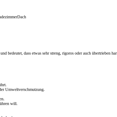
adezimmer
Dach
nd bedeutet, dass etwas sehr streng, rigoros oder auch übertrieben h
hrt.
 der Umweltverschmutzung.
en.
ühren will.