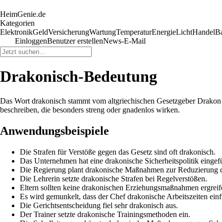
HeimGenie.de
Kategorien
Elektronik
Geld
Versicherung
Wartung
Temperatur
Energie
Licht
Handel
B
Einloggen
Benutzer erstellen
News-E-Mail
Drakonisch-Bedeutung
Das Wort drakonisch stammt vom altgriechischen Gesetzgeber Drakon u
beschreiben, die besonders streng oder gnadenlos wirken.
Anwendungsbeispiele
Die Strafen für Verstöße gegen das Gesetz sind oft drakonisch.
Das Unternehmen hat eine drakonische Sicherheitspolitik eingefü
Die Regierung plant drakonische Maßnahmen zur Reduzierung
Die Lehrerin setzte drakonische Strafen bei Regelverstößen.
Eltern sollten keine drakonischen Erziehungsmaßnahmen ergreif
Es wird gemunkelt, dass der Chef drakonische Arbeitszeiten einf
Die Gerichtsentscheidung fiel sehr drakonisch aus.
Der Trainer setzte drakonische Trainingsmethoden ein.