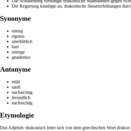
Die Schulleitung verhängte drakonische Maßnahmen gegen Sch
Die Regierung kündigte an, drakonische Steuererhöhungen durc
Synonyme
streng
rigoros
unerbittlich
hart
strenge
gnadenlos
Antonyme
mild
sanft
nachsichtig
freundlich
nachsichtig
Etymologie
Das Adjektiv drakonisch leitet sich von dem griechischen Wort drakon 