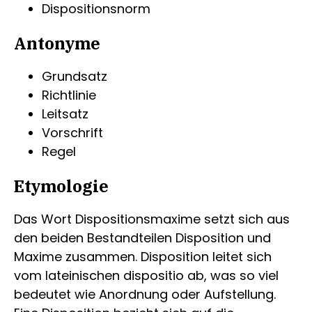
Dispositionsnorm
Antonyme
Grundsatz
Richtlinie
Leitsatz
Vorschrift
Regel
Etymologie
Das Wort Dispositionsmaxime setzt sich aus
den beiden Bestandteilen Disposition und
Maxime zusammen. Disposition leitet sich
vom lateinischen dispositio ab, was so viel
bedeutet wie Anordnung oder Aufstellung.