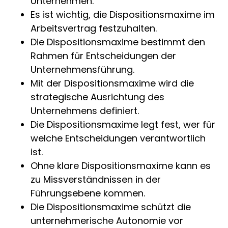
Unternehmen.
Es ist wichtig, die Dispositionsmaxime im
Arbeitsvertrag festzuhalten.
Die Dispositionsmaxime bestimmt den
Rahmen für Entscheidungen der
Unternehmensführung.
Mit der Dispositionsmaxime wird die
strategische Ausrichtung des
Unternehmens definiert.
Die Dispositionsmaxime legt fest, wer für
welche Entscheidungen verantwortlich
ist.
Ohne klare Dispositionsmaxime kann es
zu Missverständnissen in der
Führungsebene kommen.
Die Dispositionsmaxime schützt die
unternehmerische Autonomie vor