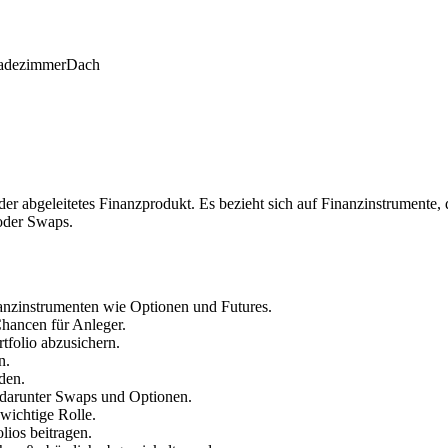
adezimmer
Dach
oder abgeleitetes Finanzprodukt. Es bezieht sich auf Finanzinstrument
 oder Swaps.
nanzinstrumenten wie Optionen und Futures.
Chancen für Anleger.
tfolio abzusichern.
n.
den.
, darunter Swaps und Optionen.
 wichtige Rolle.
lios beitragen.