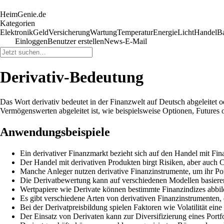
HeimGenie.de
Kategorien
Elektronik
Geld
Versicherung
Wartung
Temperatur
Energie
Licht
Handel
B
Einloggen
Benutzer erstellen
News-E-Mail
Derivativ-Bedeutung
Das Wort derivativ bedeutet in der Finanzwelt auf Deutsch abgeleitet 
Vermögenswerten abgeleitet ist, wie beispielsweise Optionen, Futures
Anwendungsbeispiele
Ein derivativer Finanzmarkt bezieht sich auf den Handel mit Fi
Der Handel mit derivativen Produkten birgt Risiken, aber auch 
Manche Anleger nutzen derivative Finanzinstrumente, um ihr Por
Die Derivatbewertung kann auf verschiedenen Modellen basiere
Wertpapiere wie Derivate können bestimmte Finanzindizes abbil
Es gibt verschiedene Arten von derivativen Finanzinstrumenten
Bei der Derivatpreisbildung spielen Faktoren wie Volatilität eine
Der Einsatz von Derivaten kann zur Diversifizierung eines Portfo