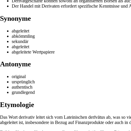
Derivatgeschäfte können sowohl an organisierten Börsen als au
Der Handel mit Derivaten erfordert spezifische Kenntnisse und 
Synonyme
abgeleitet
abkömmling
sekundär
abgeleitet
abgeleitete Wertpapiere
Antonyme
original
ursprünglich
authentisch
grundlegend
Etymologie
Das Wort derivativ leitet sich vom Lateinischen derīvātus ab, was so v
abgeleitet ist, insbesondere in Bezug auf Finanzprodukte oder auch in 