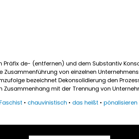
m Präfix de- (entfernen) und dem Substantiv Kons
e Zusammenführung von einzelnen Unternehmensteil
emzufolge bezeichnet Dekonsolidierung den Prozess
g im Zusammenhang mit der Trennung von Unterneh
Faschist
•
chauvinistisch
•
das heißt
•
pönalisieren