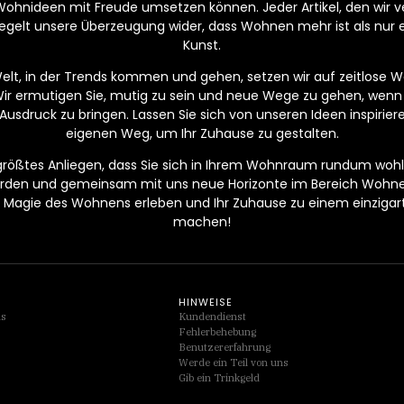
Wohnideen mit Freude umsetzen können. Jeder Artikel, den wir ver
egelt unsere Überzeugung wider, dass Wohnen mehr ist als nur ei
Kunst.
Welt, in der Trends kommen und gehen, setzen wir auf zeitlose Wer
Wir ermutigen Sie, mutig zu sein und neue Wege zu gehen, wenn
Ausdruck zu bringen. Lassen Sie sich von unseren Ideen inspirier
eigenen Weg, um Ihr Zuhause zu gestalten.
 größtes Anliegen, dass Sie sich in Ihrem Wohnraum rundum wohlf
werden und gemeinsam mit uns neue Horizonte im Bereich Wohn
Magie des Wohnens erleben und Ihr Zuhause zu einem einzigarti
machen!
HINWEISE
ds
Kundendienst
Fehlerbehebung
Benutzererfahrung
Werde ein Teil von uns
Gib ein Trinkgeld