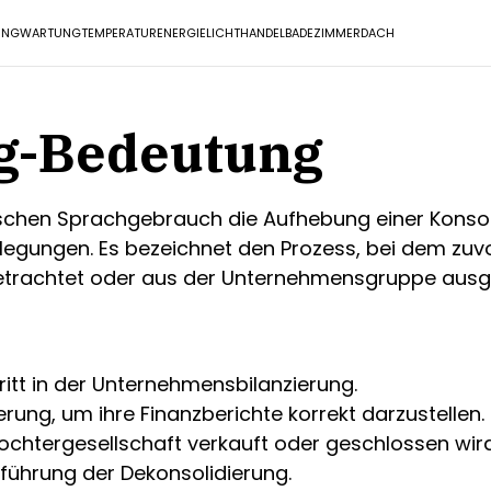
UNG
WARTUNG
TEMPERATUR
ENERGIE
LICHT
HANDEL
BADEZIMMER
DACH
g-Bedeutung
chen Sprachgebrauch die Aufhebung einer Konsoli
legungen. Es bezeichnet den Prozess, bei dem z
trachtet oder aus der Unternehmensgruppe ausge
hritt in der Unternehmensbilanzierung.
ung, um ihre Finanzberichte korrekt darzustellen.
Tochtergesellschaft verkauft oder geschlossen wird
führung der Dekonsolidierung.