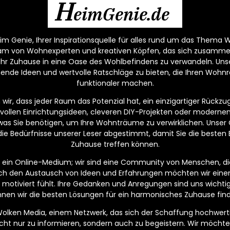
H
eimGenie.de
m Genie, Ihrer Inspirationsquelle für alles rund um das Thema W
eam von Wohnexperten und kreativen Köpfen, das sich zusamm
 Ihr Zuhause in eine Oase des Wohlbefindens zu verwandeln. Unser
nende Ideen und wertvolle Ratschläge zu bieten, die Ihren Wo
funktionaler machen.
ir, dass jeder Raum das Potenzial hat, ein einzigartiger Rückzugs
lvollen Einrichtungsideen, cleveren DIY-Projekten oder moderne
, was Sie benötigen, um Ihre Wohnträume zu verwirklichen. Unser C
die Bedürfnisse unserer Leser abgestimmt, damit Sie die besten 
Zuhause treffen können.
ur ein Online-Medium; wir sind eine Community von Menschen, di
ch den Austausch von Ideen und Erfahrungen möchten wir eine
und motiviert fühlt. Ihre Gedanken und Anregungen sind uns wich
nen wir die besten Lösungen für ein harmonisches Zuhause fin
 Wolken Media, einem Netzwerk, das sich der Schaffung hochwerti
 nicht nur zu informieren, sondern auch zu begeistern. Wir möchte