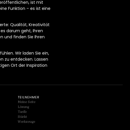
öffentlichen, ist mit
ne Funktion – es ist eine
te: Qualität, Kreativität
 es darum geht, Ihren
en und finden Sie Ihren
ühlen. Wir laden Sie ein,
en zu entdecken. Lassen
gen Ort der Inspiration
TEILNEHMER
Meine Seite
Lösung
Tarife
Stärkt
Werkzeuge