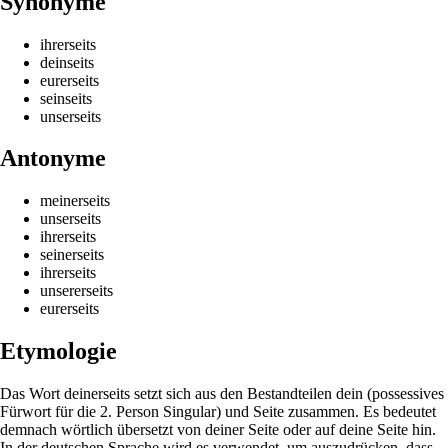
Synonyme
ihrerseits
deinseits
eurerseits
seinseits
unserseits
Antonyme
meinerseits
unserseits
ihrerseits
seinerseits
ihrerseits
unsererseits
eurerseits
Etymologie
Das Wort deinerseits setzt sich aus den Bestandteilen dein (possessives
Fürwort für die 2. Person Singular) und Seite zusammen. Es bedeutet
demnach wörtlich übersetzt von deiner Seite oder auf deine Seite hin.
In der deutschen Sprache wird es verwendet, um auszudrücken, dass