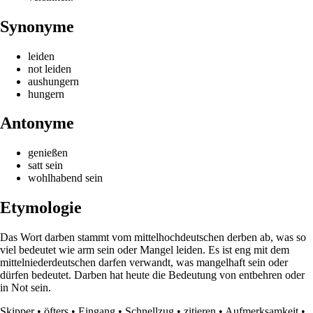
Synonyme
leiden
not leiden
aushungern
hungern
Antonyme
genießen
satt sein
wohlhabend sein
Etymologie
Das Wort darben stammt vom mittelhochdeutschen derben ab, was so
viel bedeutet wie arm sein oder Mangel leiden. Es ist eng mit dem
mittelniederdeutschen darfen verwandt, was mangelhaft sein oder
dürfen bedeutet. Darben hat heute die Bedeutung von entbehren oder
in Not sein.
Skipper
•
öfters
•
Eingang
•
Schnellzug
•
zitieren
•
Aufmerksamkeit
•