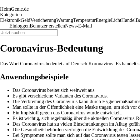
HeimGenie.de
Kategorien
Elektronik
Geld
Versicherung
Wartung
Temperatur
Energie
Licht
Handel
B
Einloggen
Benutzer erstellen
News-E-Mail
Coronavirus-Bedeutung
Das Wort Coronavirus bedeutet auf Deutsch Koronavirus. Es handelt si
Anwendungsbeispiele
Das Coronavirus breitet sich weltweit aus.
Es gibt verschiedene Varianten des Coronavirus.
Die Verbreitung des Coronavirus kann durch Hygienemaßnahm
Man sollte in der Öffentlichkeit eine Maske tragen, um sich vor
Ein Impfstoff gegen das Coronavirus wurde entwickelt.
Es ist wichtig, sich regelmäßig über die aktuellen Coronavirus-R
Das Coronavirus hat zu vielen Einschränkungen im Alltag geführ
Die Gesundheitsbehörden verfolgen die Entwicklung des Corona
Bei Symptomen sollte man sich auf das Coronavirus testen lasse