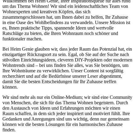
Willkommen bei Heim Genie, Ihrer Inspirationsquelle für alles rund
um das Thema Wohnen! Wir sind ein leidenschaftliches Team von
Wohnexperten und kreativen Köpfen, das sich
zusammengeschlossen hat, um Ihnen dabei zu helfen, Ihr Zuhause
in eine Oase des Wohlbefindens zu verwandeln. Unsere Mission ist
es, Ihnen praktische Tipps, spannende Ideen und wertvolle
Ratschläge zu bieten, die Ihren Wohnraum noch schöner und
funktionaler machen.
Bei Heim Genie glauben wir, dass jeder Raum das Potenzial hat, ein
einzigartiger Rückzugsort zu sein. Egal, ob Sie auf der Suche nach
stilvollen Einrichtungsideen, cleveren DIY-Projekten oder modernen
Wohntrends sind – bei uns finden Sie alles, was Sie benötigen, um
Ihre Wohnträume zu verwirklichen. Unser Content ist sorgfältig
recherchiert und auf die Bedürfnisse unserer Leser abgestimmt,
damit Sie die besten Entscheidungen für Ihr Zuhause treffen
können.
Wir sind mehr als nur ein Online-Medium; wir sind eine Community
von Menschen, die sich für das Thema Wohnen begeistern. Durch
den Austausch von Ideen und Erfahrungen möchten wir einen
Raum schaffen, in dem sich jeder inspiriert und motiviert fühlt. Ihre
Gedanken und Anregungen sind uns wichtig, denn nur gemeinsam
können wir die besten Lösungen für ein harmonisches Zuhause
finden.