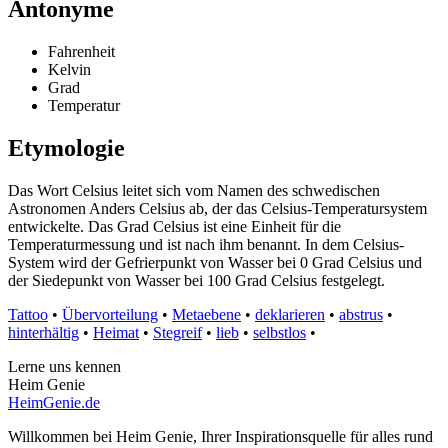
Antonyme
Fahrenheit
Kelvin
Grad
Temperatur
Etymologie
Das Wort Celsius leitet sich vom Namen des schwedischen
Astronomen Anders Celsius ab, der das Celsius-Temperatursystem
entwickelte. Das Grad Celsius ist eine Einheit für die
Temperaturmessung und ist nach ihm benannt. In dem Celsius-
System wird der Gefrierpunkt von Wasser bei 0 Grad Celsius und
der Siedepunkt von Wasser bei 100 Grad Celsius festgelegt.
Tattoo
•
Übervorteilung
•
Metaebene
•
deklarieren
•
abstrus
•
hinterhältig
•
Heimat
•
Stegreif
•
lieb
•
selbstlos
•
Lerne uns kennen
Heim Genie
HeimGenie.de
Willkommen bei Heim Genie, Ihrer Inspirationsquelle für alles rund