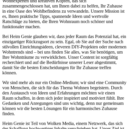
Wohnexperten und kreativen Köpfen, das sich
zusammengeschlossen hat, um Ihnen dabei zu helfen, Ihr Zuhause
in eine Oase des Wohlbefindens zu verwandeln. Unsere Mission ist
es, Ihnen praktische Tipps, spannende Ideen und wertvolle
Ratschläge zu bieten, die Ihren Wohnraum noch schöner und
funktionaler machen.
Bei Heim Genie glauben wir, dass jeder Raum das Potenzial hat, ein
einzigartiger Rückzugsort zu sein. Egal, ob Sie auf der Suche nach
stilvollen Einrichtungsideen, cleveren DIY-Projekten oder modernen
Wohntrends sind – bei uns finden Sie alles, was Sie benötigen, um
Ihre Wohnträume zu verwirklichen. Unser Content ist sorgfältig
recherchiert und auf die Bedürfnisse unserer Leser abgestimmt,
damit Sie die besten Entscheidungen für Ihr Zuhause treffen
können.
Wir sind mehr als nur ein Online-Medium; wir sind eine Community
von Menschen, die sich für das Thema Wohnen begeistern. Durch
den Austausch von Ideen und Erfahrungen möchten wir einen
Raum schaffen, in dem sich jeder inspiriert und motiviert fühlt. Ihre
Gedanken und Anregungen sind uns wichtig, denn nur gemeinsam
können wir die besten Lösungen für ein harmonisches Zuhause
finden.
Heim Genie ist Teil von Wolken Media, einem Netzwerk, das sich
der Schaffung hochwertiger Inhalte verschrieben hat. Unser Ziel ist