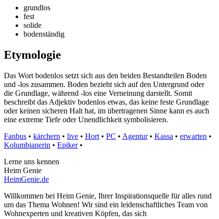
grundlos
fest
solide
bodenständig
Etymologie
Das Wort bodenlos setzt sich aus den beiden Bestandteilen Boden
und -los zusammen. Boden bezieht sich auf den Untergrund oder
die Grundlage, während -los eine Verneinung darstellt. Somit
beschreibt das Adjektiv bodenlos etwas, das keine feste Grundlage
oder keinen sicheren Halt hat, im übertragenen Sinne kann es auch
eine extreme Tiefe oder Unendlichkeit symbolisieren.
Fanbus
•
kärchern
•
live
•
Hort
•
PC
•
Agentur
•
Kassa
•
erwarten
•
Kolumbianerin
•
Epiker
•
Lerne uns kennen
Heim Genie
HeimGenie.de
Willkommen bei Heim Genie, Ihrer Inspirationsquelle für alles rund
um das Thema Wohnen! Wir sind ein leidenschaftliches Team von
Wohnexperten und kreativen Köpfen, das sich