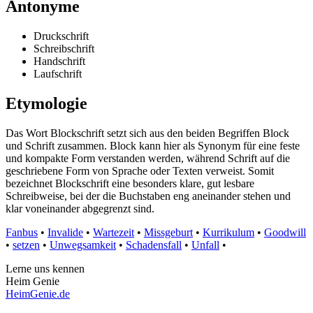
Antonyme
Druckschrift
Schreibschrift
Handschrift
Laufschrift
Etymologie
Das Wort Blockschrift setzt sich aus den beiden Begriffen Block
und Schrift zusammen. Block kann hier als Synonym für eine feste
und kompakte Form verstanden werden, während Schrift auf die
geschriebene Form von Sprache oder Texten verweist. Somit
bezeichnet Blockschrift eine besonders klare, gut lesbare
Schreibweise, bei der die Buchstaben eng aneinander stehen und
klar voneinander abgegrenzt sind.
Fanbus
•
Invalide
•
Wartezeit
•
Missgeburt
•
Kurrikulum
•
Goodwill
•
setzen
•
Unwegsamkeit
•
Schadensfall
•
Unfall
•
Lerne uns kennen
Heim Genie
HeimGenie.de