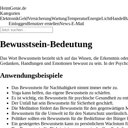
HeimGenie.de
Kategorien
Elektronik
Geld
Versicherung
Wartung
Temperatur
Energie
Licht
Handel
B
Einloggen
Benutzer erstellen
News-E-Mail
Bewusstsein-Bedeutung
Das Wort Bewusstsein bezieht sich auf das Wissen, die Erkenntnis oder 
Gedanken, Handlungen und Emotionen bewusst zu sein. In der Psychol
Anwendungsbeispiele
Das Bewusstsein für Nachhaltigkeit nimmt immer mehr zu.
Yoga kann helfen, das eigene Bewusstsein zu schärfen.
Es ist wichtig, ein Bewusstsein für psychische Gesundheit zu en
Der Unfall hat sein Bewusstsein für Sicherheit geschärft.
Die Meditation fördert das Bewusstsein für den gegenwärtigen
Bewusstsein für die Umwelt ist für den Naturschutz unerlässlich.
Politiker sollten ein Bewusstsein für die Bedürfnisse der Bürger
Ein gesteigertes Bewusstsein kann zu persönlichem Wachstum f