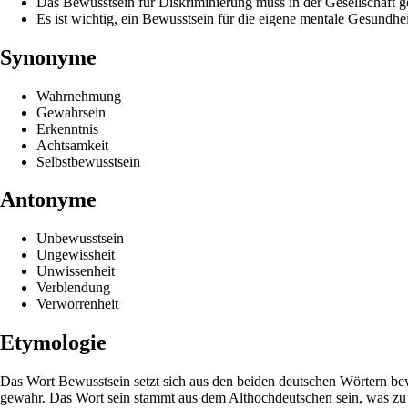
Das Bewusstsein für Diskriminierung muss in der Gesellschaft g
Es ist wichtig, ein Bewusstsein für die eigene mentale Gesundhei
Synonyme
Wahrnehmung
Gewahrsein
Erkenntnis
Achtsamkeit
Selbstbewusstsein
Antonyme
Unbewusstsein
Ungewissheit
Unwissenheit
Verblendung
Verworrenheit
Etymologie
Das Wort Bewusstsein setzt sich aus den beiden deutschen Wörtern be
gewahr. Das Wort sein stammt aus dem Althochdeutschen sein, was zu ex