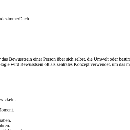
adezimmer
Dach
das Bewusstsein einer Person über sich selbst, die Umwelt oder bestimm
ogie wird Bewusstsein oft als zentrales Konzept verwendet, um das m
twickeln.
 Moment.
 haben.
ühren.