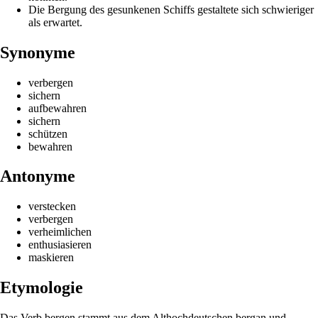
Die Bergung des gesunkenen Schiffs gestaltete sich schwieriger
als erwartet.
Synonyme
verbergen
sichern
aufbewahren
sichern
schützen
bewahren
Antonyme
verstecken
verbergen
verheimlichen
enthusiasieren
maskieren
Etymologie
Das Verb bergen stammt aus dem Althochdeutschen bergan und