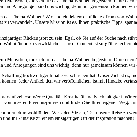
 von Menschen, die sich für das Thema Wohnen begeistern. Durch den
danken und Anregungen sind uns wichtig, denn nur gemeinsam können wir
d um das Thema Wohnen! Wir sind ein leidenschaftliches Team von Wohn
s zu verwandeln. Unsere Mission ist es, Ihnen praktische Tipps, span
inzigartiger Rückzugsort zu sein. Egal, ob Sie auf der Suche nach sti
re Wohnträume zu verwirklichen. Unser Content ist sorgfältig recherchi
 von Menschen, die sich für das Thema Wohnen begeistern. Durch den
danken und Anregungen sind uns wichtig, denn nur gemeinsam können wir
chaffung hochwertiger Inhalte verschrieben hat. Unser Ziel ist es, nic
önnen. Jeder Artikel, den wir veröffentlichen, ist mit Hingabe verfas
 wir auf zeitlose Werte: Qualität, Kreativität und Nachhaltigkeit. Wi
ch von unseren Ideen inspirieren und finden Sie Ihren eigenen Weg, um 
Wohnraum rundum wohlfühlen. Wir laden Sie ein, Teil unserer Reise zu
und Ihr Zuhause zu einem einzigartigen Ort der Inspiration machen!