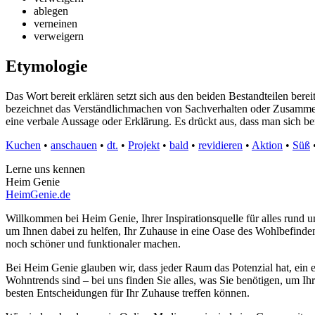
ablegen
verneinen
verweigern
Etymologie
Das Wort bereit erklären setzt sich aus den beiden Bestandteilen ber
bezeichnet das Verständlichmachen von Sachverhalten oder Zusammen
eine verbale Aussage oder Erklärung. Es drückt aus, dass man sich ber
Kuchen
•
anschauen
•
dt.
•
Projekt
•
bald
•
revidieren
•
Aktion
•
Süß
Lerne uns kennen
Heim Genie
HeimGenie.de
Willkommen bei Heim Genie, Ihrer Inspirationsquelle für alles run
um Ihnen dabei zu helfen, Ihr Zuhause in eine Oase des Wohlbefinden
noch schöner und funktionaler machen.
Bei Heim Genie glauben wir, dass jeder Raum das Potenzial hat, ein e
Wohntrends sind – bei uns finden Sie alles, was Sie benötigen, um Ih
besten Entscheidungen für Ihr Zuhause treffen können.