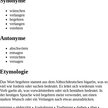
Synonyme
wünschen
verlangen
begehren
verlangen
verehren
Antonyme
abschwören
entsagen
verzichten
versagen
Etymologie
Das Wort begehren stammt aus dem Althochdeutschen bigarōn, was so
viel wie fordern oder suchen bedeutet. Es leitet sich wiederum vom
Verb garōn ab, was vorwärtstreiben oder sich bemühen bedeutet. In
der heutigen Sprache wird begehren meist verwendet, um einen
starken Wunsch oder ein Verlangen nach etwas auszudrücken.
reinigen
•
plebiszitär
•
Auskehrung
•
Tradierung
•
darben
•
über
•