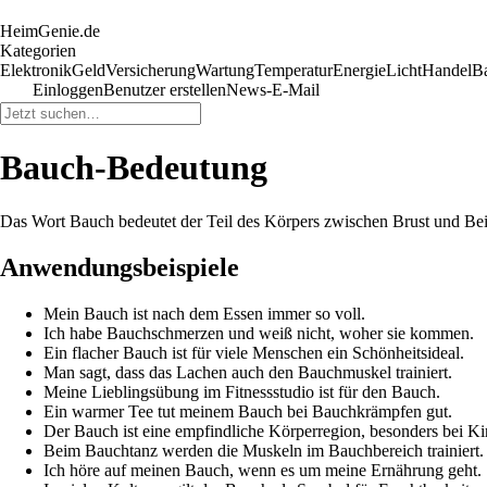
HeimGenie.de
Kategorien
Elektronik
Geld
Versicherung
Wartung
Temperatur
Energie
Licht
Handel
B
Einloggen
Benutzer erstellen
News-E-Mail
Bauch-Bedeutung
Das Wort Bauch bedeutet der Teil des Körpers zwischen Brust und Bei
Anwendungsbeispiele
Mein Bauch ist nach dem Essen immer so voll.
Ich habe Bauchschmerzen und weiß nicht, woher sie kommen.
Ein flacher Bauch ist für viele Menschen ein Schönheitsideal.
Man sagt, dass das Lachen auch den Bauchmuskel trainiert.
Meine Lieblingsübung im Fitnessstudio ist für den Bauch.
Ein warmer Tee tut meinem Bauch bei Bauchkrämpfen gut.
Der Bauch ist eine empfindliche Körperregion, besonders bei Ki
Beim Bauchtanz werden die Muskeln im Bauchbereich trainiert.
Ich höre auf meinen Bauch, wenn es um meine Ernährung geht.