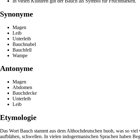
In vielen Kulturen gilt der Bauch als Symbol für Fruchtbarkeit.
Synonyme
Magen
Leib
Unterleib
Bauchnabel
Bauchfell
Wampe
Antonyme
Magen
Abdomen
Bauchdecke
Unterleib
Leib
Etymologie
Das Wort Bauch stammt aus dem Althochdeutschen buoh, was so viel w
aufblähen, schwellen. In vielen indogermanischen Sprachen haben Begr