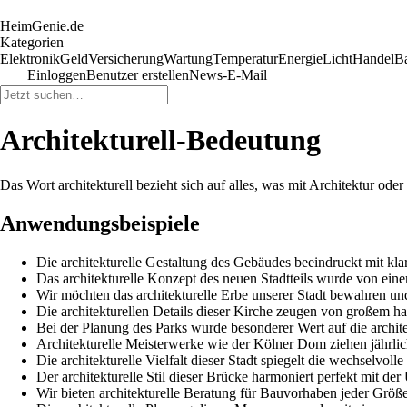
HeimGenie.de
Kategorien
Elektronik
Geld
Versicherung
Wartung
Temperatur
Energie
Licht
Handel
B
Einloggen
Benutzer erstellen
News-E-Mail
Architekturell-Bedeutung
Das Wort architekturell bezieht sich auf alles, was mit Architektur oder 
Anwendungsbeispiele
Die architekturelle Gestaltung des Gebäudes beeindruckt mit kla
Das architekturelle Konzept des neuen Stadtteils wurde von ein
Wir möchten das architekturelle Erbe unserer Stadt bewahren und
Die architekturellen Details dieser Kirche zeugen von großem
Bei der Planung des Parks wurde besonderer Wert auf die architek
Architekturelle Meisterwerke wie der Kölner Dom ziehen jährli
Die architekturelle Vielfalt dieser Stadt spiegelt die wechselvoll
Der architekturelle Stil dieser Brücke harmoniert perfekt mit d
Wir bieten architekturelle Beratung für Bauvorhaben jeder Größe