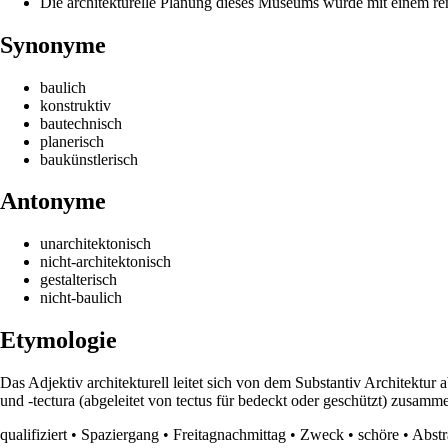
Die architekturelle Planung dieses Museums wurde mit einem re
Synonyme
baulich
konstruktiv
bautechnisch
planerisch
baukünstlerisch
Antonyme
unarchitektonisch
nicht-architektonisch
gestalterisch
nicht-baulich
Etymologie
Das Adjektiv architekturell leitet sich von dem Substantiv Architektur
und -tectura (abgeleitet von tectus für bedeckt oder geschützt) zusamm
qualifiziert
•
Spaziergang
•
Freitagnachmittag
•
Zweck
•
schöre
•
Abstr