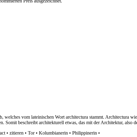
nommierten Preis ausgezeichnet.
 ab, welches vom lateinischen Wort architectura stammt. Architectura wi
en. Somit beschreibt architekturell etwas, das mit der Architektur, als
act
•
zitieren
•
Tor
•
Kolumbianerin
•
Philippinerin
•