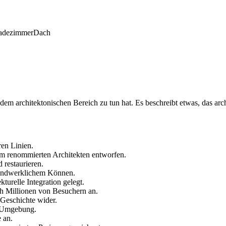
adezimmer
Dach
dem architektonischen Bereich zu tun hat. Es beschreibt etwas, das archit
ren Linien.
em renommierten Architekten entworfen.
 restaurieren.
 handwerklichem Können.
turelle Integration gelegt.
ch Millionen von Besuchern an.
e Geschichte wider.
er Umgebung.
 an.