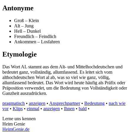
Antonyme
Groß – Klein
Alt – Jung
Hell – Dunkel
Freundlich – Feindlich
Ankommen – Losfahren
Etymologie
Das Wort AL stammt aus dem Alt- und Mittelhochdeutschen und
bedeutet ganz, vollständig, allumfassend. Es leitet sich vom
althochdeutschen Wort al ab, was so viel wie ganz, völlig,
allumfassend bedeutet. Das Wort wird heute häufig als Präfix oder
Präposition verwendet, um die Bedeutung von Vollständigkeit oder
Ganzheit auszudrücken.
pragmatisch
•
anzeigen
•
Ansprechpartner
•
Bedeutung
•
nach wie
vor
•
Klips
•
einmal
•
anzeigen
•
Ihnen
•
bald
•
Lerne uns kennen
Heim Genie
HeimGenie.de