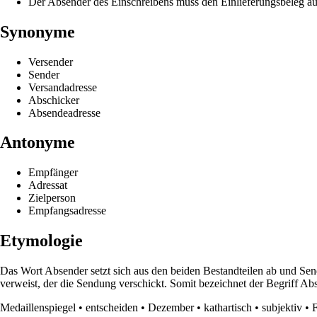
Der Absender des Einschreibens muss den Einlieferungsbeleg a
Synonyme
Versender
Sender
Versandadresse
Abschicker
Absendeadresse
Antonyme
Empfänger
Adressat
Zielperson
Empfangsadresse
Etymologie
Das Wort Absender setzt sich aus den beiden Bestandteilen ab und 
verweist, der die Sendung verschickt. Somit bezeichnet der Begriff Abs
Medaillenspiegel
•
entscheiden
•
Dezember
•
kathartisch
•
subjektiv
•
F