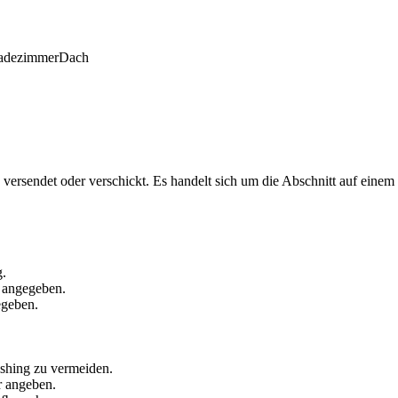
adezimmer
Dach
ersendet oder verschickt. Es handelt sich um die Abschnitt auf einem Br
g.
t angegeben.
egeben.
ishing zu vermeiden.
 angeben.