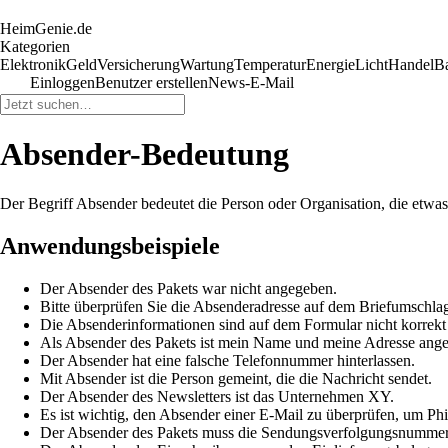
HeimGenie.de
Kategorien
Elektronik
Geld
Versicherung
Wartung
Temperatur
Energie
Licht
Handel
B
Einloggen
Benutzer erstellen
News-E-Mail
Absender-Bedeutung
Der Begriff Absender bedeutet die Person oder Organisation, die etwas v
Anwendungsbeispiele
Der Absender des Pakets war nicht angegeben.
Bitte überprüfen Sie die Absenderadresse auf dem Briefumschla
Die Absenderinformationen sind auf dem Formular nicht korrek
Als Absender des Pakets ist mein Name und meine Adresse ang
Der Absender hat eine falsche Telefonnummer hinterlassen.
Mit Absender ist die Person gemeint, die die Nachricht sendet.
Der Absender des Newsletters ist das Unternehmen XY.
Es ist wichtig, den Absender einer E-Mail zu überprüfen, um Ph
Der Absender des Pakets muss die Sendungsverfolgungsnummer