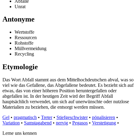
Abfälle
Unrat
Antonyme
Wertstoffe
Ressourcen
Rohstoffe
Müllvermeidung
Recycling
Etymologie
Das Wort Abfall stammt aus dem Mittelhochdeutschen abval, was so
viel wie das Gefallene, das Abgefallene bedeutet. Es bezieht sich auf
etwas, das von einer höheren Position heruntergefallen oder
abgefallen ist. In der heutigen Zeit wird der Begriff Abfall
hauptsächlich verwendet, um sich auf unerwünschte oder nutzlose
Materialien zu beziehen, die entsorgt werden müssen.
Gel
•
pragmatisch
•
Treter
•
Stiefgeschwister
•
pönalisieren
•
Variation
•
Samstagabend
•
nervig
•
Pegasos
•
Verstetigung
•
Lerne uns kennen